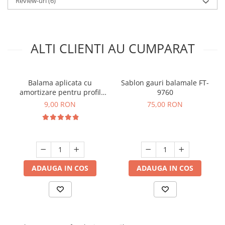
Review-uri
(6)
ALTI CLIENTI AU CUMPARAT
Balama aplicata cu
Sablon gauri balamale FT-
amortizare pentru profil
9760
(rama) aluminiu, placuta de
9,00 RON
75,00 RON
montaj inclusa
ADAUGA IN COS
ADAUGA IN COS