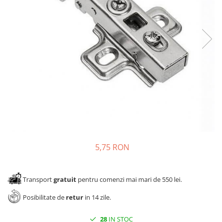
Panze pendular/ circular
Console rafturi polite
Clesti/ patenti
Solutii de curatat & adezivi
Surubelnite
Canturi ABS
Ciocane
Alte accesorii mobila
Nivela bule/ laser
Alte scule & unelte
5,75 RON
Transport
gratuit
pentru comenzi mai mari de 550 lei.
Posibilitate de
retur
in 14 zile.
28
IN STOC