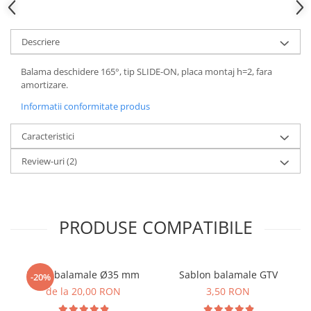
Descriere
Balama deschidere 165°, tip SLIDE-ON, placa montaj h=2, fara
amortizare.
Informatii conformitate produs
Caracteristici
Review-uri
(2)
PRODUSE COMPATIBILE
Freza balamale Ø35 mm
Sablon balamale GTV
-20%
de la 20,00 RON
3,50 RON