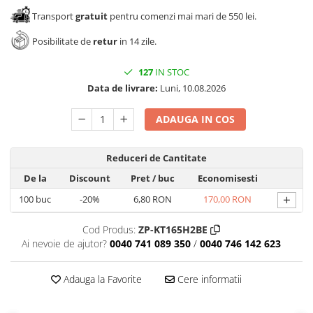
Transport
gratuit
pentru comenzi mai mari de 550 lei.
Posibilitate de
retur
in 14 zile.
127
IN STOC
Data de livrare:
Luni, 10.08.2026
ADAUGA IN COS
Reduceri de Cantitate
De la
Discount
Pret
/ buc
Economisesti
+
100
buc
-20%
6,80 RON
170,00 RON
Cod Produs:
ZP-KT165H2BE
Ai nevoie de ajutor?
0040 741 089 350
/
0040 746 142 623
Adauga la Favorite
Cere informatii