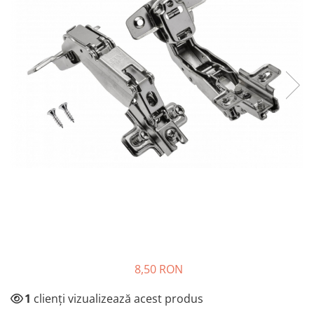
Panze pendular/ circular
Console rafturi polite
Clesti/ patenti
Solutii de curatat & adezivi
Surubelnite
Canturi ABS
Ciocane
Alte accesorii mobila
Nivela bule/ laser
Alte scule & unelte
8,50 RON
1
clienți vizualizează acest produs