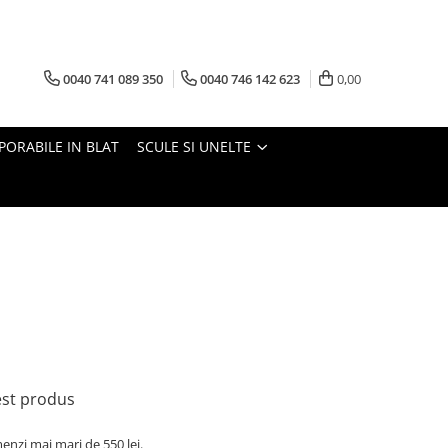
0040 741 089 350
0040 746 142 623
0,00
PORABILE IN BLAT
SCULE SI UNELTE
cest produs
nzi mai mari de 550 lei.