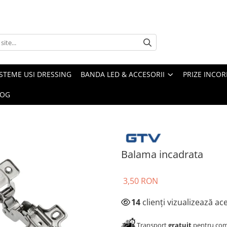
ISTEME USI DRESSING
BANDA LED & ACCESORII
PRIZE INCOR
LOG
Balama incadrata
3,50 RON
14
clienți vizualizează a
Transport
gratuit
pentru come