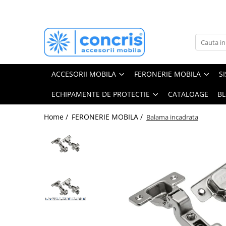
ACCESORII MOBILA
FERONERIE MOBILA
BANDA LED & ACCESORII
SCULE si UNELTE
ECHIPAMENTE DE PROTECTIE
Aspiratoare profesionale
Pantaloni de lucru
Agatatori cuier
Balamale mobila
Benzi LED
Masini de insurubat si gaurit
Jachete de lucru
Butoni mobila
Sertare metalice
Profil banda LED
ACCESORII MOBILA
FERONERIE MOBILA
S
Fierastrau vertical/ pendular
Incaltaminte de protectie
Manere mobila
Glisiere sertare mobila
Intrerupator banda LED
ECHIPAMENTE DE PROTECTIE
CATALOAGE
B
Fierastrau circular
Alte echipamente
Manere tip profil
Cosuri Jolly
Transformator banda LED
Scule pentru frezare/ carote
Manere usi interior
Cosuri gunoi
Conectori banda LED
Home /
FERONERIE MOBILA /
Balama incadrata
Scule slefuire
Picioare masa/ birou
Scurgatoare/ Picuratoare vase
Saci aspirator
Pistoane mobila
Biti
Plinta & inaltator blat
Burghie
Picioare & rotile mobila
Cutii scule
Profile dressing
Menghine tamplarie
Accesorii dressing