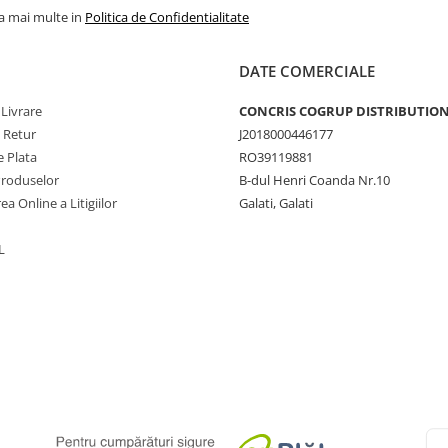
la mai multe in
Politica de Confidentialitate
DATE COMERCIALE
 Livrare
CONCRIS COGRUP DISTRIBUTION 
e Retur
J2018000446177
 Plata
RO39119881
Produselor
B-dul Henri Coanda Nr.10
ea Online a Litigiilor
Galati, Galati
L