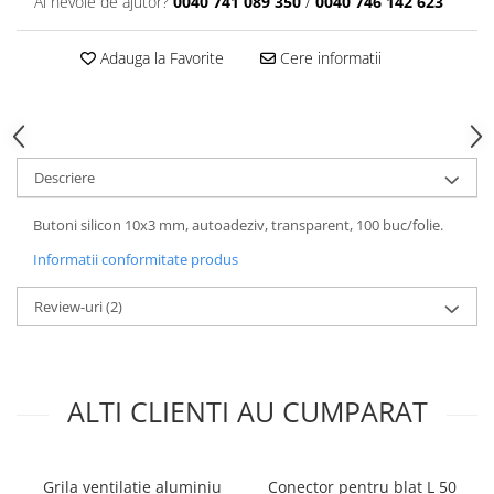
Ai nevoie de ajutor?
0040 741 089 350
/
0040 746 142 623
Adauga la Favorite
Cere informatii
Descriere
Butoni silicon 10x3 mm, autoadeziv, transparent, 100 buc/folie.
Informatii conformitate produs
Review-uri
(2)
ALTI CLIENTI AU CUMPARAT
Grila ventilatie aluminiu
Conector pentru blat L 50