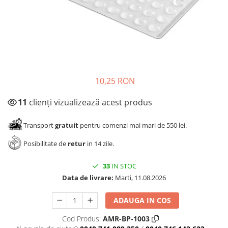
Panze pendular/ circular
Console rafturi polite
Clesti/ patenti
Solutii de curatat & adezivi
Surubelnite
Canturi ABS
Ciocane
Alte accesorii mobila
Nivela bule/ laser
Alte scule & unelte
10,25 RON
11
clienți vizualizează acest produs
Transport
gratuit
pentru comenzi mai mari de 550 lei.
Posibilitate de
retur
in 14 zile.
33
IN STOC
Data de livrare:
Marti, 11.08.2026
ADAUGA IN COS
Cod Produs:
AMR-BP-1003