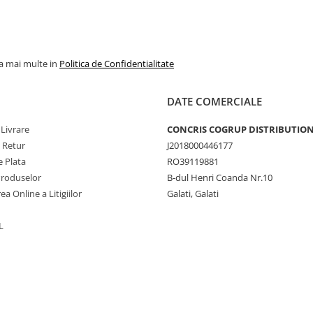
la mai multe in
Politica de Confidentialitate
DATE COMERCIALE
 Livrare
CONCRIS COGRUP DISTRIBUTION 
e Retur
J2018000446177
 Plata
RO39119881
Produselor
B-dul Henri Coanda Nr.10
ea Online a Litigiilor
Galati, Galati
L