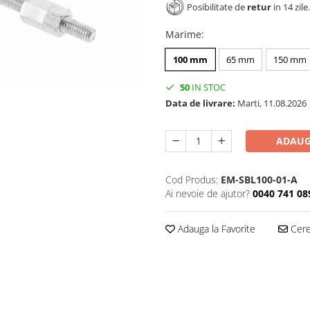
Posibilitate de
retur
in 14 zile.
Marime
:
100 mm
65 mm
150 mm
50
IN STOC
Data de livrare:
Marti, 11.08.2026
ADAUG
Cod Produs:
EM-SBL100-01-A
Ai nevoie de ajutor?
0040 741 08
Adauga la Favorite
Cere 