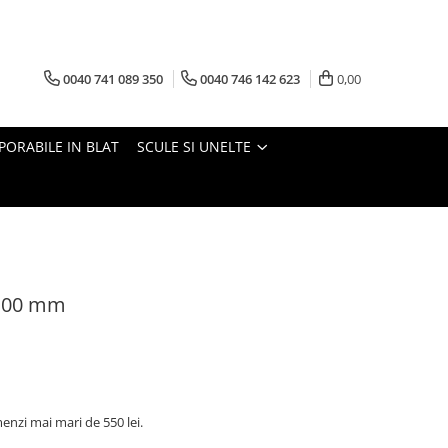
0040 741 089 350
0040 746 142 623
0,00
PORABILE IN BLAT
SCULE SI UNELTE
 100 mm
nzi mai mari de 550 lei.