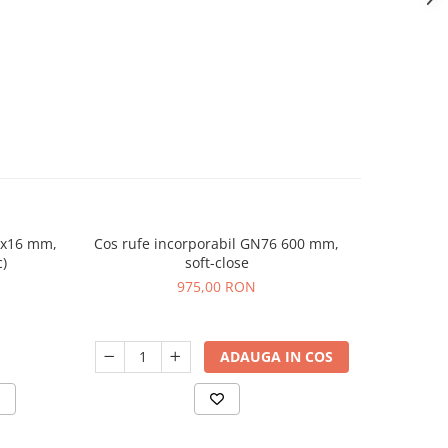
.5x16 mm,
Cos rufe incorporabil GN76 600 mm,
Profil alu
c)
soft-close
975,00 RON
ADAUGA IN COS