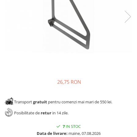
Panze pendular/ circular
Console rafturi polite
Clesti/ patenti
Solutii de curatat & adezivi
Surubelnite
Canturi ABS
Ciocane
Alte accesorii mobila
Nivela bule/ laser
Alte scule & unelte
26,75 RON
Transport
gratuit
pentru comenzi mai mari de 550 lei.
Posibilitate de
retur
in 14 zile.
7
IN STOC
Data de livrare:
maine, 07.08.2026