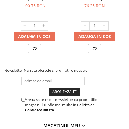
negru mat
pal/ sticla, 3 ml, negru mat
100,75 RON
76,25 RON
ADAUGA IN COS
ADAUGA IN COS
Newsletter
Nu rata ofertele si promotiile noastre
Vreau sa primesc newsletter cu promotiile
magazinului. Afla mai multe in
Politica de
Confidentialitate
MAGAZINUL MEU