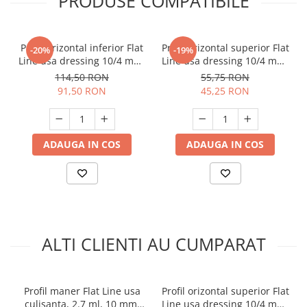
PRODUSE COMPATIBILE
Profil orizontal inferior Flat
Profil orizontal superior Flat
-20%
-19%
Line usa dressing 10/4 mm,
Line usa dressing 10/4 mm,
pal/ sticla, 3 ml, gri
pal/ sticla, 3 ml, gri
114,50 RON
55,75 RON
91,50 RON
45,25 RON
ADAUGA IN COS
ADAUGA IN COS
ALTI CLIENTI AU CUMPARAT
Profil maner Flat Line usa
Profil orizontal superior Flat
culisanta, 2.7 ml, 10 mm,
Line usa dressing 10/4 mm,