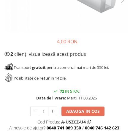
Panze pendular/ circular
Console rafturi polite
Clesti/ patenti
Solutii de curatat & adezivi
Surubelnite
Canturi ABS
Ciocane
Alte accesorii mobila
Nivela bule/ laser
4,00 RON
Alte scule & unelte
2
clienți vizualizează acest produs
Transport
gratuit
pentru comenzi mai mari de 550 lei.
Posibilitate de
retur
in 14 zile.
72
IN STOC
Data de livrare:
Marti, 11.08.2026
ADAUGA IN COS
Cod Produs:
A-USZCZ-U4
Ai nevoie de ajutor?
0040 741 089 350
/
0040 746 142 623