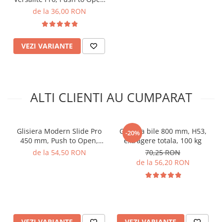
& Soft-Close, 30 kg
de la 36,00 RON
VEZI VARIANTE
ALTI CLIENTI AU CUMPARAT
Glisiera Modern Slide Pro
Glisiera bile 800 mm, H53,
-20%
450 mm, Push to Open,
extragere totala, 100 kg
reglaj 3D, 35 kg, extragere
de la 54,50 RON
70,25 RON
totala, pal 18 mm
de la 56,20 RON
VEZI VARIANTE
VEZI VARIANTE