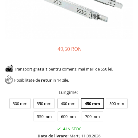
Panze pendular/ circular
Console rafturi polite
Clesti/ patenti
Solutii de curatat & adezivi
Surubelnite
Canturi ABS
Ciocane
Alte accesorii mobila
Nivela bule/ laser
Alte scule & unelte
49,50 RON
Transport
gratuit
pentru comenzi mai mari de 550 lei.
Posibilitate de
retur
in 14 zile.
Lungime
:
300 mm
350 mm
400 mm
450 mm
500 mm
550 mm
600 mm
700 mm
4
IN STOC
Data de livrare:
Marti, 11.08.2026