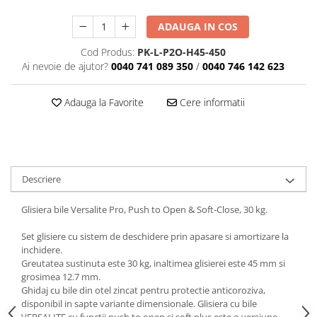
ADAUGA IN COS
Cod Produs:
PK-L-P2O-H45-450
Ai nevoie de ajutor?
0040 741 089 350
/
0040 746 142 623
Adauga la Favorite
Cere informatii
Descriere
Glisiera bile Versalite Pro, Push to Open & Soft-Close, 30 kg.
Set glisiere cu sistem de deschidere prin apasare si amortizare la
inchidere.
Greutatea sustinuta este 30 kg, inaltimea glisierei este 45 mm si
grosimea 12.7 mm.
Ghidaj cu bile din otel zincat pentru protectie anticoroziva,
disponibil in sapte variante dimensionale. Glisiera cu bile
VERSALITE cu funcții push to open și soft plus este o versiune