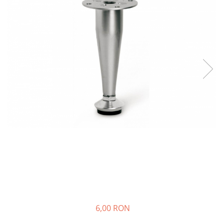
Panze pendular/ circular
Console rafturi polite
Clesti/ patenti
Solutii de curatat & adezivi
Surubelnite
Canturi ABS
Ciocane
Alte accesorii mobila
Nivela bule/ laser
Alte scule & unelte
6,00 RON