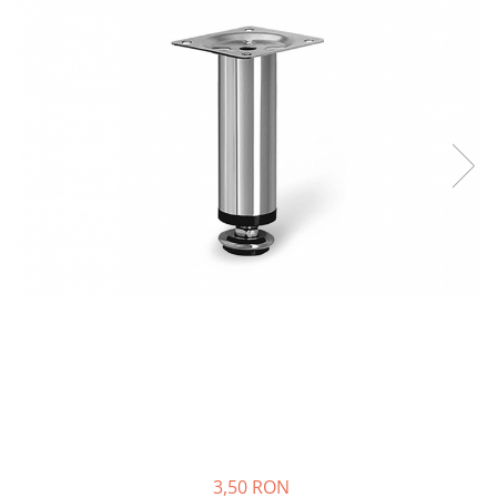
Panze pendular/ circular
Console rafturi polite
Clesti/ patenti
Solutii de curatat & adezivi
Surubelnite
Canturi ABS
Ciocane
Alte accesorii mobila
Nivela bule/ laser
Alte scule & unelte
3,50 RON