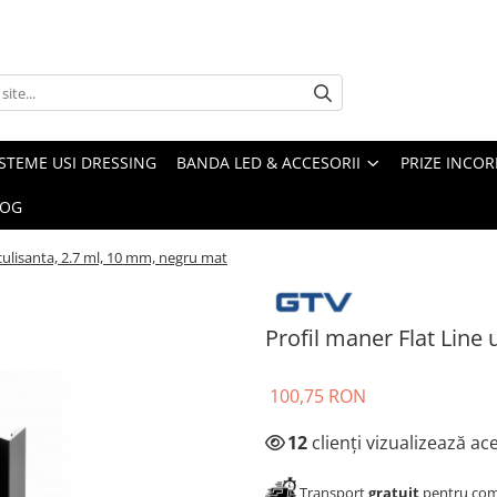
ISTEME USI DRESSING
BANDA LED & ACCESORII
PRIZE INCOR
LOG
 culisanta, 2.7 ml, 10 mm, negru mat
Profil maner Flat Line
100,75 RON
12
clienți vizualizează a
Transport
gratuit
pentru come