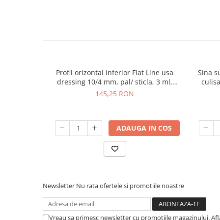
Profil orizontal inferior Flat Line usa
Sina s
dressing 10/4 mm, pal/ sticla, 3 ml,
culis
negru mat
145,25 RON
ADAUGA IN COS
Newsletter
Nu rata ofertele si promotiile noastre
Vreau sa primesc newsletter cu promotiile magazinului. Af