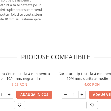
o soluție ideală pentru
onstrucția sa se bazează pe un
feri suplimentar și caracterul
o putem folosi cu acest sistem
l de 10 mm sau sisteme lipite
PRODUSE COMPATIBILE
ura CH usa sticla 4 mm pentru
Garnitura tip U sticla 4 mm pent
rofil 10/4 mm, negru - 1 m
10/4 mm, duritate medie -
3,25 RON
4,00 RON
ADAUGA IN COS
ADAUGA I