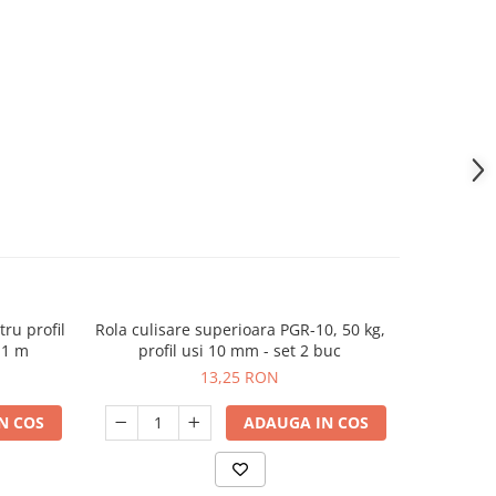
ru profil
Rola culisare superioara PGR-10, 50 kg,
Profil or
 1 m
profil usi 10 mm - set 2 buc
dressing
13,25 RON
N COS
ADAUGA IN COS