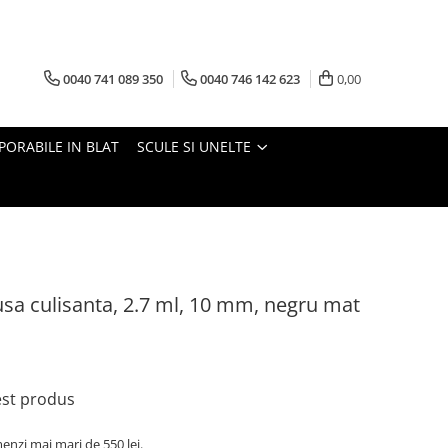
0040 741 089 350
0040 746 142 623
0,00
PORABILE IN BLAT
SCULE SI UNELTE
 usa culisanta, 2.7 ml, 10 mm, negru mat
cest produs
nzi mai mari de 550 lei.