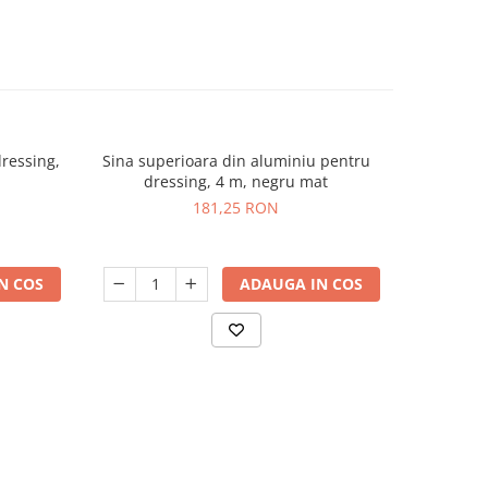
ressing,
Sina superioara din aluminiu pentru
Amortizor
dressing, 4 m, negru mat
181,25 RON
N COS
ADAUGA IN COS