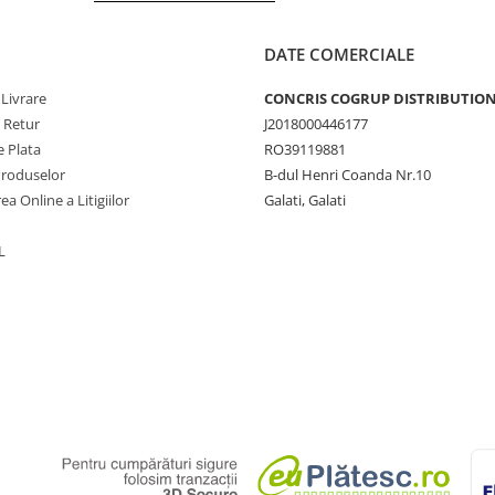
DATE COMERCIALE
 Livrare
CONCRIS COGRUP DISTRIBUTION 
e Retur
J2018000446177
 Plata
RO39119881
Produselor
B-dul Henri Coanda Nr.10
ea Online a Litigiilor
Galati, Galati
L