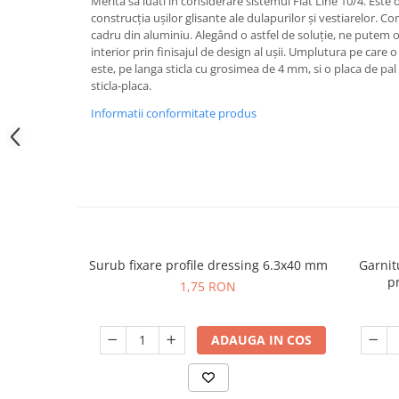
Merită sa luati in considerare sistemul Flat Line 10/4. Este 
construcția ușilor glisante ale dulapurilor și vestiarelor. C
cadru din aluminiu. Alegând o astfel de soluție, ne putem o
interior prin finisajul de design al ușii. Umplutura pe care 
este, pe langa sticla cu grosimea de 4 mm, si o placa de pa
sticla-placa.
Informatii conformitate produs
Surub fixare profile dressing 6.3x40 mm
Garnit
p
1,75 RON
ADAUGA IN COS