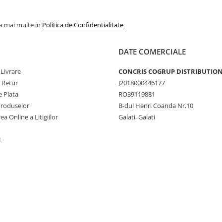
la mai multe in
Politica de Confidentialitate
DATE COMERCIALE
 Livrare
CONCRIS COGRUP DISTRIBUTION 
e Retur
J2018000446177
 Plata
RO39119881
Produselor
B-dul Henri Coanda Nr.10
ea Online a Litigiilor
Galati, Galati
L