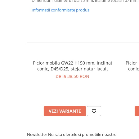
Dimensiuni: diametru rola 75 mm, inaltime totala 107 mm
Informatii conformitate produs
Picior mobila GW22 H150 mm, inclinat
Picio
conic, D45/D25, stejar natur lacuit
conic
de la 38,50 RON
VEZI VARIANTE
Newsletter
Nu rata ofertele si promotiile noastre