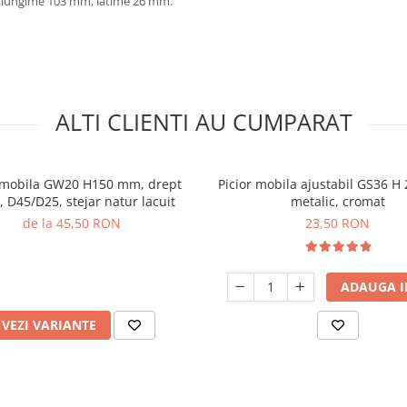
, lungime 103 mm, latime 26 mm.
ALTI CLIENTI AU CUMPARAT
r mobila GW20 H150 mm, drept
Picior mobila ajustabil GS36 H
, D45/D25, stejar natur lacuit
metalic, cromat
de la 45,50 RON
23,50 RON
ADAUGA I
VEZI VARIANTE