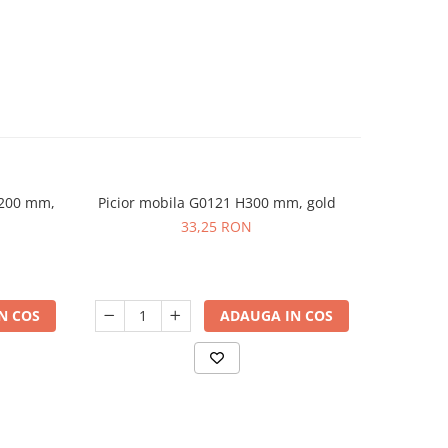
 200 mm,
Picior mobila G0121 H300 mm, gold
Picior mo
-36%
33,25 RON
6
N COS
ADAUGA IN COS