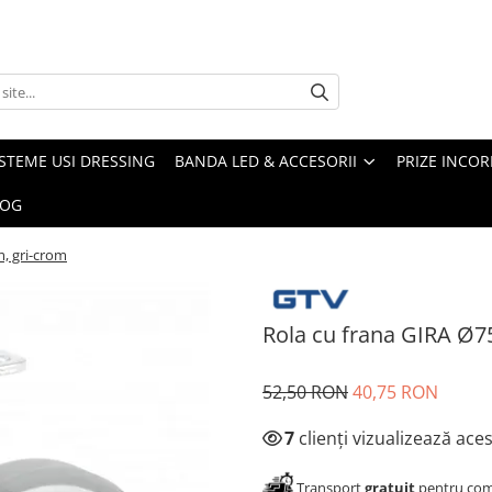
ISTEME USI DRESSING
BANDA LED & ACCESORII
PRIZE INCOR
LOG
, gri-crom
Rola cu frana GIRA Ø7
52,50 RON
40,75 RON
7
clienți vizualizează ace
Transport
gratuit
pentru come