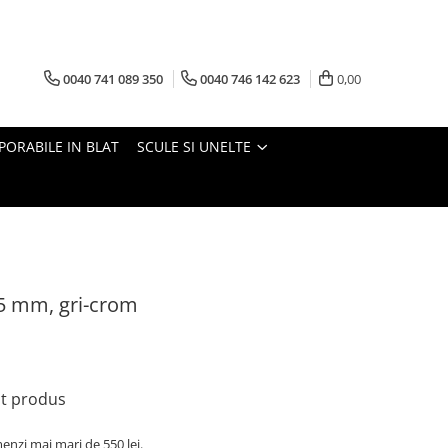
0040 741 089 350
0040 746 142 623
0,00
PORABILE IN BLAT
SCULE SI UNELTE
5 mm, gri-crom
st produs
nzi mai mari de 550 lei.