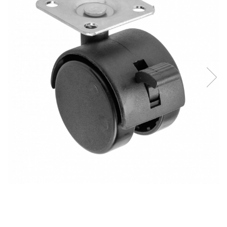
Panze pendular/ circular
Console rafturi polite
Clesti/ patenti
Solutii de curatat & adezivi
Surubelnite
Canturi ABS
Ciocane
Alte accesorii mobila
Nivela bule/ laser
Alte scule & unelte