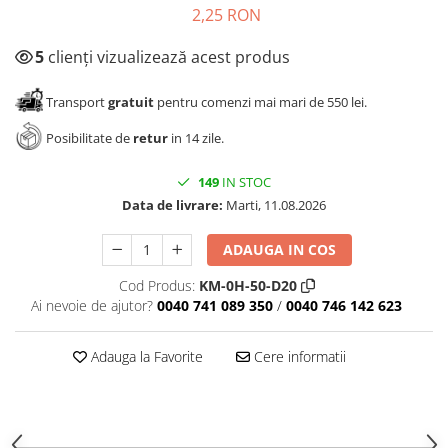
2,25 RON
5
clienți vizualizează acest produs
Transport
gratuit
pentru comenzi mai mari de 550 lei.
Posibilitate de
retur
in 14 zile.
149
IN STOC
Data de livrare:
Marti, 11.08.2026
ADAUGA IN COS
Cod Produs:
KM-0H-50-D20
Ai nevoie de ajutor?
0040 741 089 350
/
0040 746 142 623
Adauga la Favorite
Cere informatii