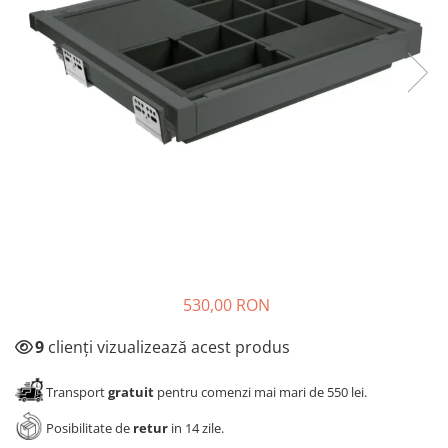
Panze pendular/ circular
Console rafturi polite
Clesti/ patenti
Solutii de curatat & adezivi
Surubelnite
Canturi ABS
Ciocane
Alte accesorii mobila
Nivela bule/ laser
Alte scule & unelte
530,00 RON
9
clienți vizualizează acest produs
Transport
gratuit
pentru comenzi mai mari de 550 lei.
Posibilitate de
retur
in 14 zile.