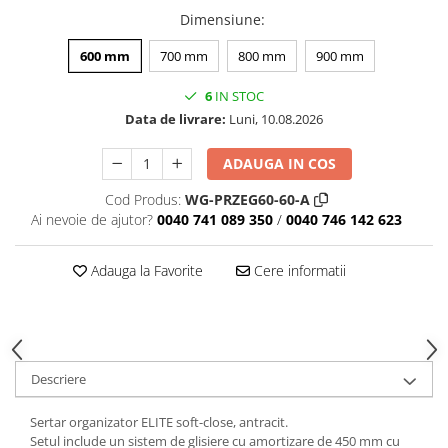
Dimensiune
:
600 mm
700 mm
800 mm
900 mm
6
IN STOC
Data de livrare:
Luni, 10.08.2026
ADAUGA IN COS
Cod Produs:
WG-PRZEG60-60-A
Ai nevoie de ajutor?
0040 741 089 350
/
0040 746 142 623
Adauga la Favorite
Cere informatii
Descriere
Sertar organizator ELITE soft-close, antracit.
Setul include un sistem de glisiere cu amortizare de 450 mm cu