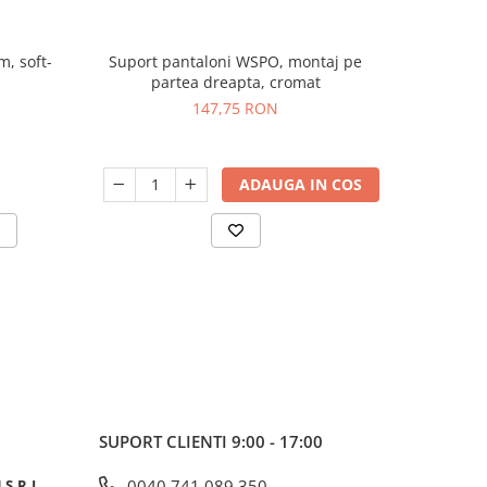
, soft-
Suport pantaloni WSPO, montaj pe
Lift hain
partea dreapta, cromat
147,75 RON
ADAUGA IN COS
V
SUPORT CLIENTI
9:00 - 17:00
S.R.L.
0040 741 089 350