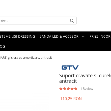
ISTEME USI DRESSING
BANDA LED & ACCESORII
PRIZE INCOR
LOG
ART, glisiera cu amortizare, antracit
Suport cravate si cure
antracit
1 Review
110,25 RON