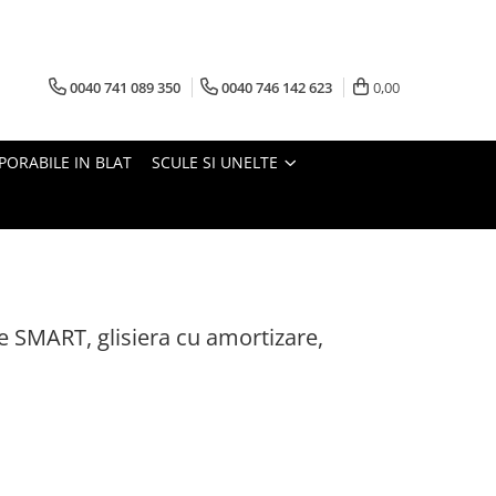
0040 741 089 350
0040 746 142 623
0,00
PORABILE IN BLAT
SCULE SI UNELTE
le SMART, glisiera cu amortizare,