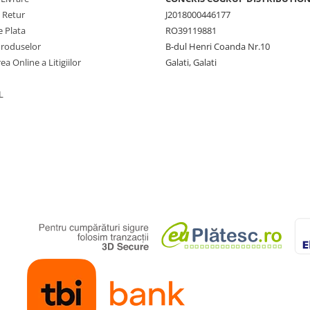
e Retur
J2018000446177
 Plata
RO39119881
Produselor
B-dul Henri Coanda Nr.10
ea Online a Litigiilor
Galati, Galati
L