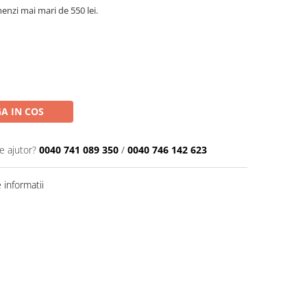
nzi mai mari de 550 lei.
A IN COS
e ajutor?
0040 741 089 350
/
0040 746 142 623
informatii