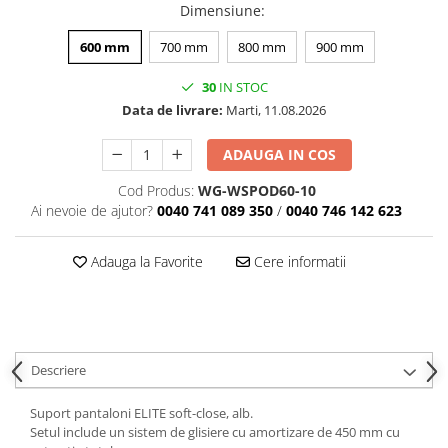
Dimensiune
:
600 mm
700 mm
800 mm
900 mm
30
IN STOC
Data de livrare:
Marti, 11.08.2026
ADAUGA IN COS
Cod Produs:
WG-WSPOD60-10
Ai nevoie de ajutor?
0040 741 089 350
/
0040 746 142 623
Adauga la Favorite
Cere informatii
Descriere
Suport pantaloni ELITE soft-close, alb.
Setul include un sistem de glisiere cu amortizare de 450 mm cu