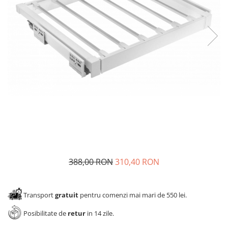
Panze pendular/ circular
Console rafturi polite
Clesti/ patenti
Solutii de curatat & adezivi
Surubelnite
Canturi ABS
Ciocane
Alte accesorii mobila
Nivela bule/ laser
Alte scule & unelte
388,00 RON
310,40 RON
Transport
gratuit
pentru comenzi mai mari de 550 lei.
Posibilitate de
retur
in 14 zile.