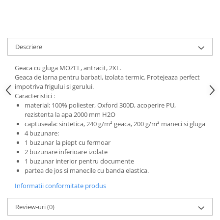
Descriere
Geaca cu gluga MOZEL, antracit, 2XL.
Geaca de iarna pentru barbati, izolata termic. Protejeaza perfect
impotriva frigului si gerului.
Caracteristici :
material: 100% poliester, Oxford 300D, acoperire PU,
rezistenta la apa 2000 mm H2O
captuseala: sintetica, 240 g/m² geaca, 200 g/m² maneci si gluga
4 buzunare:
1 buzunar la piept cu fermoar
2 buzunare inferioare izolate
1 buzunar interior pentru documente
partea de jos si manecile cu banda elastica.
Informatii conformitate produs
Review-uri
(0)