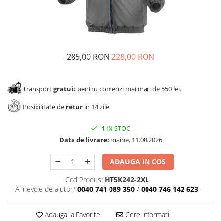
Panze pendular/ circular
Console rafturi polite
Clesti/ patenti
Solutii de curatat & adezivi
Surubelnite
Canturi ABS
Ciocane
Alte accesorii mobila
285,00 RON
228,00 RON
Nivela bule/ laser
Alte scule & unelte
Transport
gratuit
pentru comenzi mai mari de 550 lei.
Posibilitate de
retur
in 14 zile.
1
IN STOC
Data de livrare:
maine, 11.08.2026
ADAUGA IN COS
Cod Produs:
HT5K242-2XL
Ai nevoie de ajutor?
0040 741 089 350
/
0040 746 142 623
Adauga la Favorite
Cere informatii