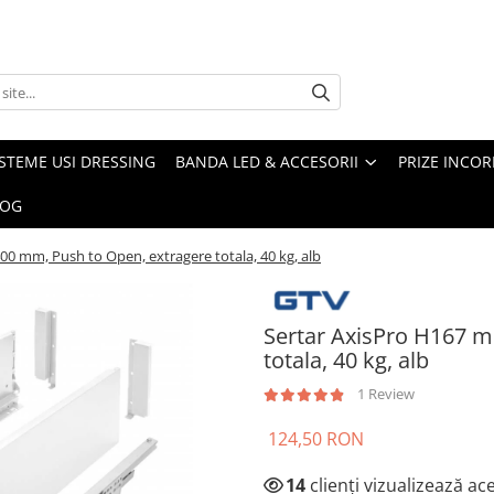
ISTEME USI DRESSING
BANDA LED & ACCESORII
PRIZE INCOR
LOG
0 mm, Push to Open, extragere totala, 40 kg, alb
Sertar AxisPro H167 m
totala, 40 kg, alb
1 Review
124,50 RON
14
clienți vizualizează a