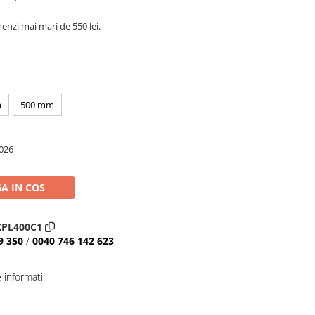
nzi mai mari de 550 lei.
m
500 mm
026
A IN COS
KPL400C1
9 350
/
0040 746 142 623
informatii