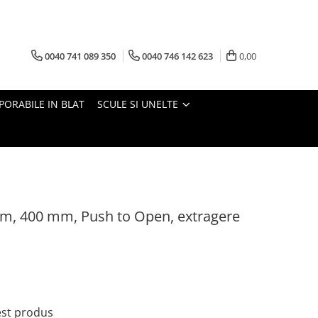
0040 741 089 350
0040 746 142 623
0,00
PORABILE IN BLAT
SCULE SI UNELTE
m, 400 mm, Push to Open, extragere
cest produs