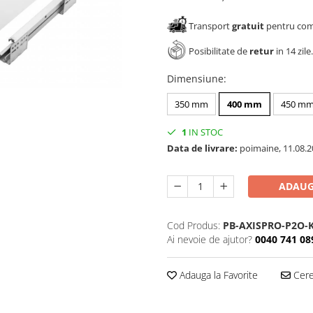
Transport
gratuit
pentru come
Posibilitate de
retur
in 14 zile.
Dimensiune
:
350 mm
400 mm
450 m
1
IN STOC
Data de livrare:
poimaine, 11.08.2
ADAUG
Cod Produs:
PB-AXISPRO-P2O-
Ai nevoie de ajutor?
0040 741 08
Adauga la Favorite
Cere 