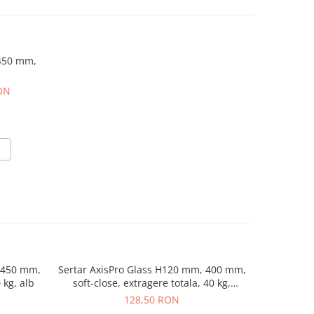
 450 mm,
RON
 450 mm,
Sertar AxisPro Glass H120 mm, 400 mm,
Sertar Ax
 kg, alb
soft-close, extragere totala, 40 kg,
soft-close
antracit
128,50 RON