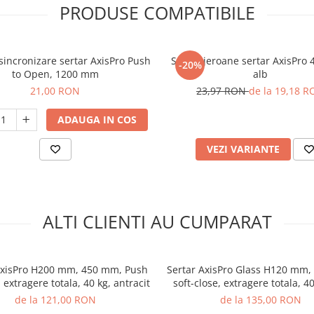
PRODUSE COMPATIBILE
sincronizare sertar AxisPro Push
Set lonjeroane sertar AxisPro
-20%
to Open, 1200 mm
alb
21,00 RON
23,97 RON
de la 19,18 
ADAUGA IN COS
VEZI VARIANTE
ALTI CLIENTI AU CUMPARAT
AxisPro H200 mm, 450 mm, Push
Sertar AxisPro Glass H120 mm,
 extragere totala, 40 kg, antracit
soft-close, extragere totala, 40
de la 121,00 RON
de la 135,00 RON