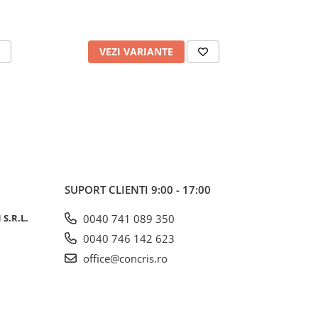
VEZI VARIANTE
V
SUPORT CLIENTI
9:00 - 17:00
S.R.L.
0040 741 089 350
0040 746 142 623
office@concris.ro