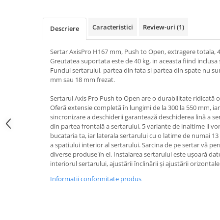
Caracteristici
Review-uri
(1)
Descriere
Sertar AxisPro H167 mm, Push to Open, extragere totala, 40
Greutatea suportata este de 40 kg, in aceasta fiind inclusa 
Fundul sertarului, partea din fata si partea din spate nu su
mm sau 18 mm frezat.
Sertarul Axis Pro Push to Open are o durabilitate ridicată ce
Oferă extensie completă în lungimi de la 300 la 550 mm, i
sincronizare a deschiderii garantează deschiderea lină a ser
din partea frontală a sertarului. 5 variante de inaltime il vo
bucataria ta, iar laterala sertarului cu o latime de numai 
a spatiului interior al sertarului. Sarcina de pe sertar vă pe
diverse produse în el. Instalarea sertarului este ușoară dat
interiorul sertarului, ajustării înclinării și ajustării orizonta
Informatii conformitate produs