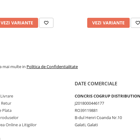
VEZI VARIANTE
VEZI VARIANTE
la mai multe in
Politica de Confidentialitate
DATE COMERCIALE
 Livrare
CONCRIS COGRUP DISTRIBUTION 
e Retur
J2018000446177
 Plata
RO39119881
Produselor
B-dul Henri Coanda Nr.10
ea Online a Litigiilor
Galati, Galati
L