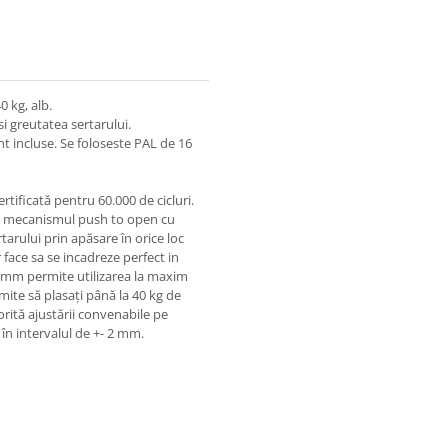
 kg, alb.
si greutatea sertarului.
nt incluse. Se foloseste PAL de 16
rtificată pentru 60.000 de cicluri.
ar mecanismul push to open cu
tarului prin apăsare în orice loc
r face sa se incadreze perfect in
13 mm permite utilizarea la maxim
rmite să plasați până la 40 kg de
orită ajustării convenabile pe
le în intervalul de +- 2 mm.