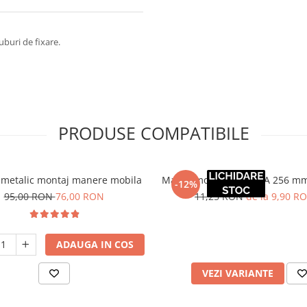
uburi de fixare.
PRODUSE COMPATIBILE
 metalic montaj manere mobila
Maner mobila ANCONA 256 mm
-12%
95,00 RON
76,00 RON
11,25 RON
de la 9,90 R
ADAUGA IN COS
VEZI VARIANTE