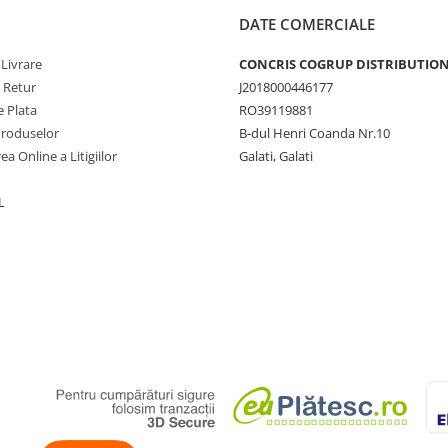
DATE COMERCIALE
 Livrare
CONCRIS COGRUP DISTRIBUTION 
e Retur
J2018000446177
 Plata
RO39119881
Produselor
B-dul Henri Coanda Nr.10
ea Online a Litigiilor
Galati, Galati
L