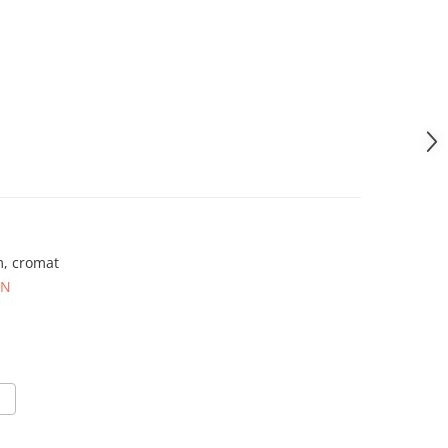
, cromat
ON