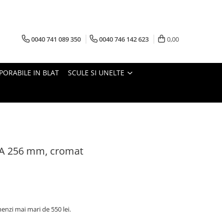
0040 741 089 350
0040 746 142 623
0,00
PORABILE IN BLAT
SCULE SI UNELTE
A 256 mm, cromat
nzi mai mari de 550 lei.