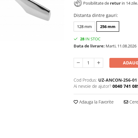
Posibilitate de
retur
in 14 zile.
Distanta dintre gauri
:
128 mm
256 mm
28
IN STOC
Data de livrare:
Marti, 11.08.2026
ADAUG
Cod Produs:
UZ-ANCON-256-01
Ai nevoie de ajutor?
0040 741 08
Adauga la Favorite
Cere 