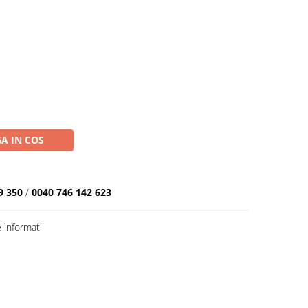
A IN COS
9 350
/
0040 746 142 623
informatii