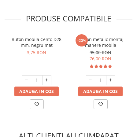
PRODUSE COMPATIBILE
Buton mobila Cento D28
Sablon metalic montaj
-20%
mm, negru mat
manere mobila
3,75 RON
95,00 RON
76,00 RON
ADAUGA IN COS
ADAUGA IN COS
ALTI CLIENTI AU CUMPARAT