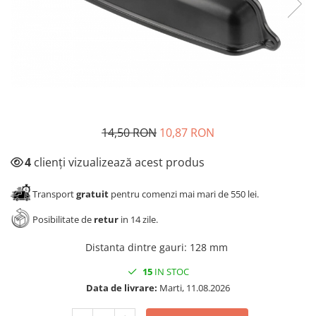
Panze pendular/ circular
Console rafturi polite
Clesti/ patenti
Solutii de curatat & adezivi
Surubelnite
Canturi ABS
Ciocane
Alte accesorii mobila
Nivela bule/ laser
Alte scule & unelte
14,50 RON
10,87 RON
4
clienți vizualizează acest produs
Transport
gratuit
pentru comenzi mai mari de 550 lei.
Posibilitate de
retur
in 14 zile.
Distanta dintre gauri
:
128 mm
15
IN STOC
Data de livrare:
Marti, 11.08.2026