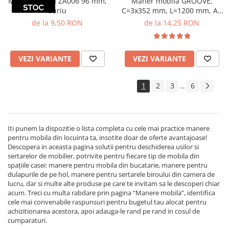
Maner mobila ZA006 96 mm,
Maner mobila GROOVE,
auriu
C=3x352 mm, L=1200 mm, Al,
negru mat
de la 9,50 RON
de la 14,25 RON
VEZI VARIANTE
VEZI VARIANTE
1
2
3
6
...
Iti punem la dispozitie o lista completa cu cele mai practice manere
pentru mobila din locuinta ta, insotite doar de oferte avantajoase!
Descopera in aceasta pagina solutii pentru deschiderea usilor si
sertarelor de mobilier, potrivite pentru fiecare tip de mobila din
spațiile casei: manere pentru mobila din bucatarie, manere pentru
dulapurile de pe hol, manere pentru sertarele biroului din camera de
lucru, dar si multe alte produse pe care te invitam sa le descoperi chiar
acum. Treci cu multa rabdare prin pagina “Manere mobila”, identifica
cele mai convenabile raspunsuri pentru bugetul tau alocat pentru
achizitionarea acestora, apoi adauga-le rand pe rand in cosul de
cumparaturi.