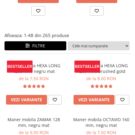
Panze pendular/ circular
Console rafturi polite
Clesti/ patenti
Solutii de curatat & adezivi
Surubelnite
Canturi ABS
Ciocane
Alte accesorii mobila
Afiseaza:
1-
48
din
265
produse
Nivela bule/ laser
FILTRE
Alte scule & unelte
Maner mobila HEXA LONG
Maner mobila HEXA LONG
1200 mm, negru mat
1200 mm, brushed gold
de la 7,50 RON
de la 8,00 RON
VEZI VARIANTE
VEZI VARIANTE
Maner mobila ZAMAK 128
Maner mobila OCTAVIO 160
mm, negru mat
mm, negru mat
de la 9,00 RON
de la 7,50 RON