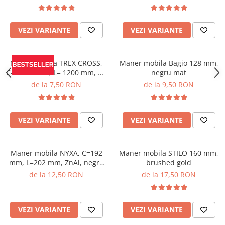
VEZI VARIANTE
VEZI VARIANTE
Maner mobila TREX CROSS,
Maner mobila Bagio 128 mm,
C=3x352 mm, L= 1200 mm, Al,
negru mat
brushed gold
de la 7,50 RON
de la 9,50 RON
VEZI VARIANTE
VEZI VARIANTE
Maner mobila NYXA, C=192
Maner mobila STILO 160 mm,
mm, L=202 mm, ZnAl, negru
brushed gold
mat
de la 12,50 RON
de la 17,50 RON
VEZI VARIANTE
VEZI VARIANTE