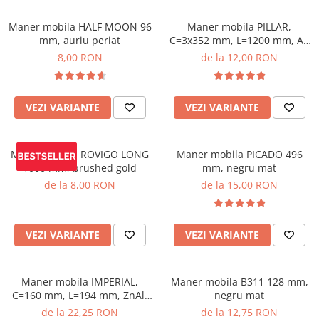
Maner mobila HALF MOON 96
Maner mobila PILLAR,
mm, auriu periat
C=3x352 mm, L=1200 mm, Al,
negru mat
8,00 RON
de la 12,00 RON
VEZI VARIANTE
VEZI VARIANTE
Maner mobila ROVIGO LONG
Maner mobila PICADO 496
1000 mm, brushed gold
mm, negru mat
de la 8,00 RON
de la 15,00 RON
VEZI VARIANTE
VEZI VARIANTE
Maner mobila IMPERIAL,
Maner mobila B311 128 mm,
C=160 mm, L=194 mm, ZnAl,
negru mat
brushed gold
de la 22,25 RON
de la 12,75 RON