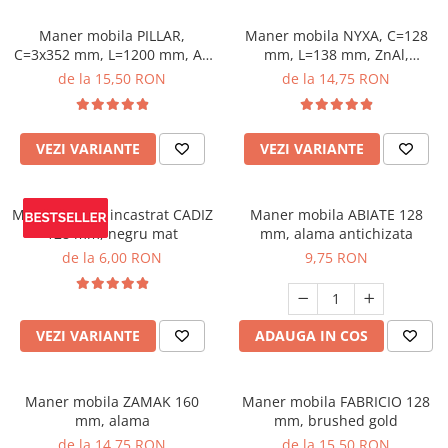
Maner mobila PILLAR,
Maner mobila NYXA, C=128
C=3x352 mm, L=1200 mm, Al,
mm, L=138 mm, ZnAl,
brushed gold
brushed gold
de la 15,50 RON
de la 14,75 RON
VEZI VARIANTE
VEZI VARIANTE
Maner mobila incastrat CADIZ
Maner mobila ABIATE 128
128 mm, negru mat
mm, alama antichizata
de la 6,00 RON
9,75 RON
VEZI VARIANTE
ADAUGA IN COS
Maner mobila ZAMAK 160
Maner mobila FABRICIO 128
mm, alama
mm, brushed gold
de la 14,75 RON
de la 15,50 RON