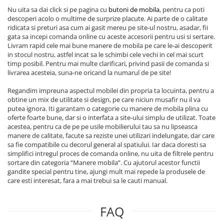
Nu uita sa dai click si pe pagina cu
butoni de mobila
, pentru ca poti
descoperi acolo o multime de surprize placute. Ai parte de o calitate
ridicata si preturi asa cum ai gasit mereu pe site-ul nostru, asadar, fii
gata sa incepi comanda online cu aceste accesorii pentru usi si sertare.
Livram rapid cele mai bune manere de mobila pe care le-ai descoperit
in stocul nostru, astfel incat sa le schimbi cele vechi in cel mai scurt
timp posibil. Pentru mai multe clarificari, privind pasii de comanda si
livrarea acesteia, suna-ne oricand la numarul de pe site!
Regandim impreuna aspectul mobilei din propria ta locuinta, pentru a
obtine un mix de utilitate si design, pe care niciun musafir nu il va
putea ignora. Iti garantam o categorie cu manere de mobila plina cu
oferte foarte bune, dar si o interfata a site-ului simplu de utilizat. Toate
acestea, pentru ca de pe pe usile mobilierului tau sa nu lipseasca
manere de calitate, facute sa reziste unei utilizari indelungate, dar care
sa fie compatibile cu decorul general al spatiului. Iar daca doresti sa
simplifici intregul proces de comanda online, nu uita de filtrele pentru
sortare din categoria “Manere mobila”. Cu ajutorul acestor functii
gandite special pentru tine, ajungi mult mai repede la produsele de
care esti interesat, fara a mai trebui sa le cauti manual.
FAQ