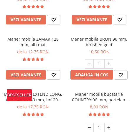
VEZI VARIANTE
VEZI VARIANTE
Maner mobila ZAMAK 128
Maner mobila BRON 96 mm,
mm, alb mat
brushed gold
de la 12,75 RON
10,50 RON
VEZI VARIANTE
ADAUGA IN COS
Maner mobila EXTEND LONG,
Maner mobila bucatarie
C=224/448/480 mm, L=1200
COUNTRY 96 mm, portelan,
mm, negru mat
alama antichizata
de la 17,75 RON
8,00 RON