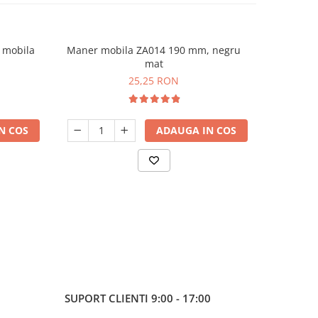
 mobila
Maner mobila ZA014 190 mm, negru
Maner mo
mat
25,25 RON
N COS
ADAUGA IN COS
V
SUPORT CLIENTI
9:00 - 17:00