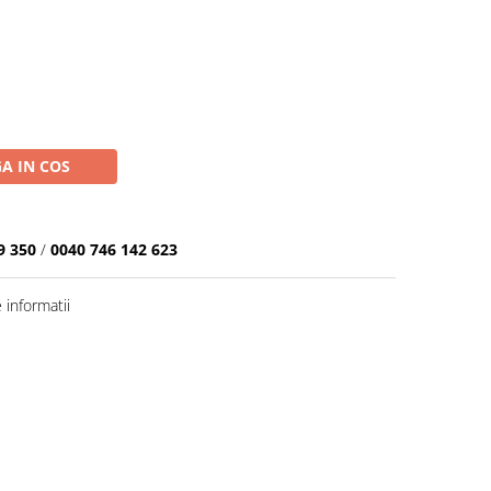
A IN COS
9 350
/
0040 746 142 623
informatii