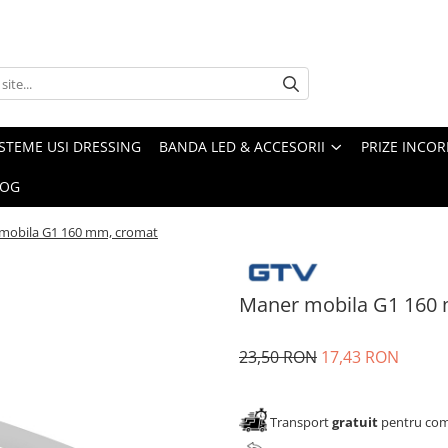
ISTEME USI DRESSING
BANDA LED & ACCESORII
PRIZE INCOR
LOG
mobila G1 160 mm, cromat
Maner mobila G1 160
23,50 RON
17,43 RON
Transport
gratuit
pentru come