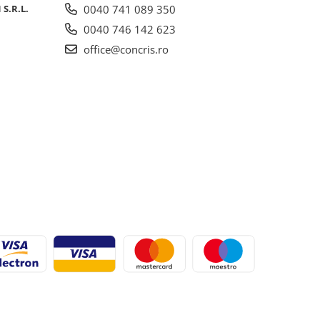
S.R.L.
0040 741 089 350
0040 746 142 623
office@concris.ro