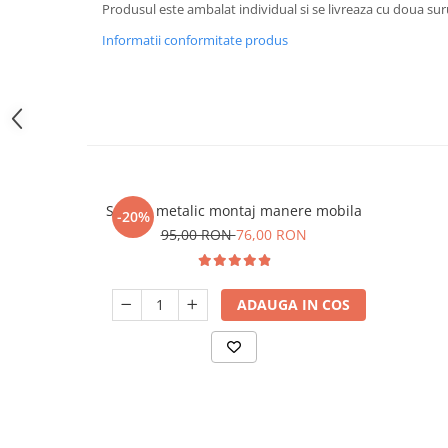
Produsul este ambalat individual si se livreaza cu doua sur
Informatii conformitate produs
Sablon metalic montaj manere mobila
-20%
95,00 RON
76,00 RON
ADAUGA IN COS