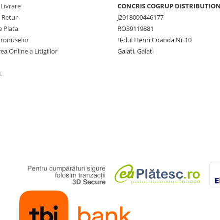
 Livrare
CONCRIS COGRUP DISTRIBUTION 
e Retur
J2018000446177
 Plata
RO39119881
Produselor
B-dul Henri Coanda Nr.10
ea Online a Litigiilor
Galati, Galati
L