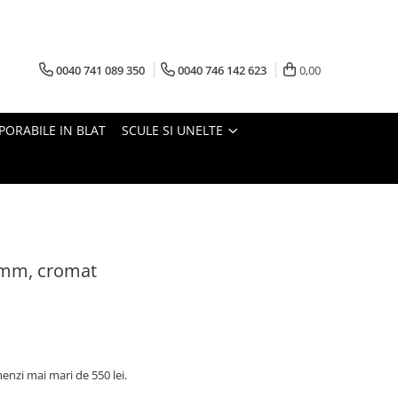
0040 741 089 350
0040 746 142 623
0,00
PORABILE IN BLAT
SCULE SI UNELTE
 mm, cromat
nzi mai mari de 550 lei.