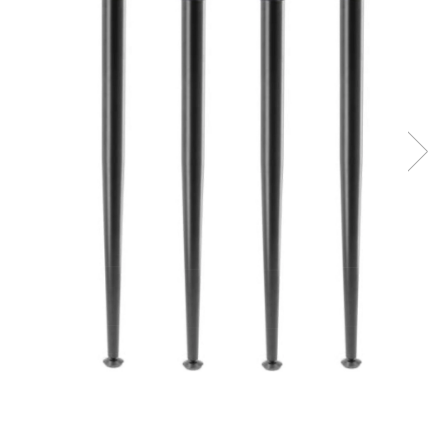
Panze pendular/ circular
Console rafturi polite
Clesti/ patenti
Solutii de curatat & adezivi
Surubelnite
Canturi ABS
Ciocane
Alte accesorii mobila
Nivela bule/ laser
Alte scule & unelte