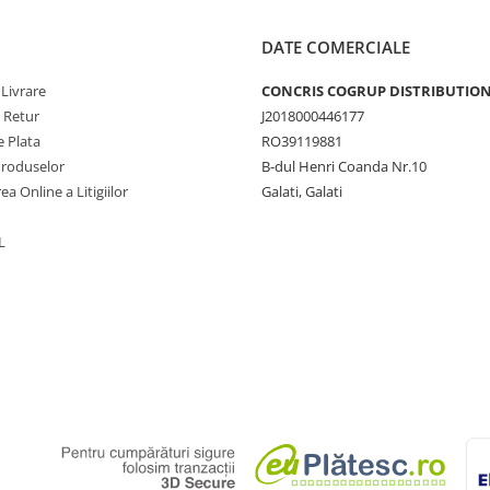
DATE COMERCIALE
 Livrare
CONCRIS COGRUP DISTRIBUTION 
e Retur
J2018000446177
 Plata
RO39119881
Produselor
B-dul Henri Coanda Nr.10
ea Online a Litigiilor
Galati, Galati
L