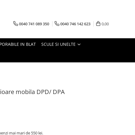
0040 741 089 350
0040 746 142 623
0,00
PORABILE IN BLAT
SCULE SI UNELTE
icioare mobila DPD/ DPA
nzi mai mari de 550 lei.