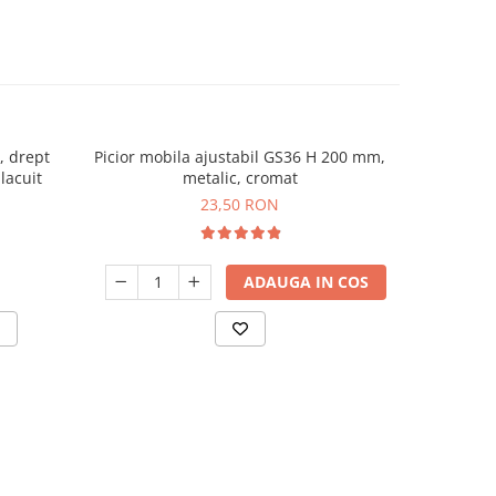
, drept
Picior mobila ajustabil GS36 H 200 mm,
Picior 
lacuit
metalic, cromat
23,50 RON
ADAUGA IN COS