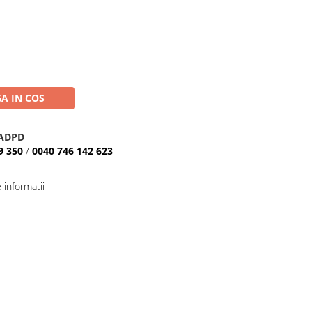
A IN COS
ADPD
9 350
/
0040 746 142 623
informatii