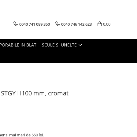
0040 741 089 350
0040 746 142 623
0,00
PORABILE IN BLAT
SCULE SI UNELTE
iu STGY H100 mm, cromat
nzi mai mari de 550 lei.