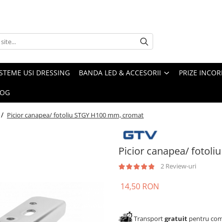
ISTEME USI DRESSING
BANDA LED & ACCESORII
PRIZE INCOR
LOG
 /
Picior canapea/ fotoliu STGY H100 mm, cromat
Picior canapea/ fotol
2 Review-uri
14,50 RON
Transport
gratuit
pentru come