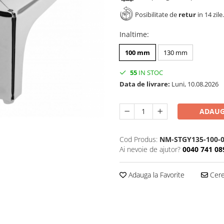
Posibilitate de
retur
in 14 zile.
Inaltime
:
100 mm
130 mm
55
IN STOC
Data de livrare:
Luni, 10.08.2026
ADAUG
Cod Produs:
NM-STGY135-100-
Ai nevoie de ajutor?
0040 741 08
Adauga la Favorite
Cere 