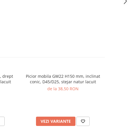
, drept
Picior mobila GW22 H150 mm, inclinat
Picior m
lacuit
conic, D45/D25, stejar natur lacuit
de la 38,50 RON
VEZI VARIANTE