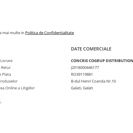
la mai multe in
Politica de Confidentialitate
DATE COMERCIALE
 Livrare
CONCRIS COGRUP DISTRIBUTION 
e Retur
J2018000446177
 Plata
RO39119881
Produselor
B-dul Henri Coanda Nr.10
ea Online a Litigiilor
Galati, Galati
L