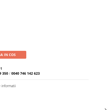
A IN COS
01
9 350
/
0040 746 142 623
informatii