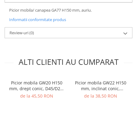
Picior mobila/ canapea GA77 H150 mm, auriu.
Informatii conformitate produs
Review-uri
(0)
ALTI CLIENTI AU CUMPARAT
Picior mobila GW20 H150
Picior mobila GW22 H150
mm, drept conic, D45/D25,
mm, inclinat conic,
stejar natur lacuit
D45/D25, stejar natur lacuit
de la 45,50 RON
de la 38,50 RON