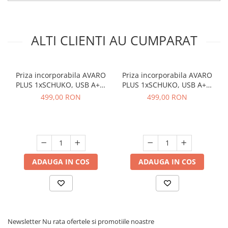
ALTI CLIENTI AU CUMPARAT
Priza incorporabila AVARO
Priza incorporabila AVARO
PLUS 1xSCHUKO, USB A+C,
PLUS 1xSCHUKO, USB A+C,
incarcare WIRELESS, cablu
incarcare WIRELESS, cablu
499,00 RON
499,00 RON
1.5 ml, aluminiu
1.5 ml, negru
ADAUGA IN COS
ADAUGA IN COS
Newsletter
Nu rata ofertele si promotiile noastre