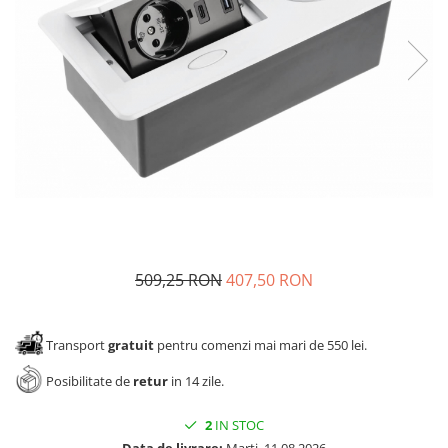
Panze pendular/ circular
Console rafturi polite
Clesti/ patenti
Solutii de curatat & adezivi
Surubelnite
Canturi ABS
Ciocane
Alte accesorii mobila
Nivela bule/ laser
Alte scule & unelte
509,25 RON
407,50 RON
Transport
gratuit
pentru comenzi mai mari de 550 lei.
Posibilitate de
retur
in 14 zile.
2
IN STOC
Data de livrare:
Marti, 11.08.2026