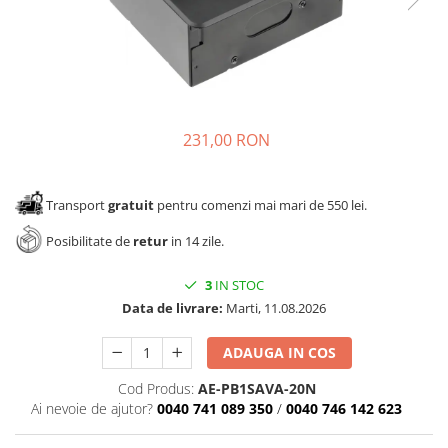
Panze pendular/ circular
Console rafturi polite
Clesti/ patenti
Solutii de curatat & adezivi
Surubelnite
Canturi ABS
Ciocane
Alte accesorii mobila
Nivela bule/ laser
231,00 RON
Alte scule & unelte
Transport
gratuit
pentru comenzi mai mari de 550 lei.
Posibilitate de
retur
in 14 zile.
3
IN STOC
Data de livrare:
Marti, 11.08.2026
ADAUGA IN COS
Cod Produs:
AE-PB1SAVA-20N
Ai nevoie de ajutor?
0040 741 089 350
/
0040 746 142 623