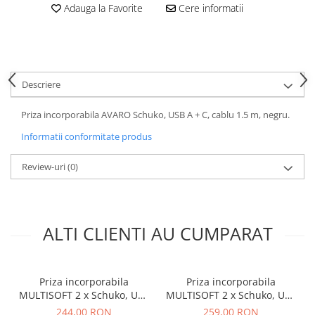
Adauga la Favorite
Cere informatii
Descriere
Priza incorporabila AVARO Schuko, USB A + C, cablu 1.5 m, negru.
Informatii conformitate produs
Review-uri
(0)
ALTI CLIENTI AU CUMPARAT
Priza incorporabila
Priza incorporabila
MULTISOFT 2 x Schuko, USB
MULTISOFT 2 x Schuko, USB
A + C, RJ45, cablu 1.5 m,
A + C, RJ45, HDMI, cablu 1.5
244,00 RON
259,00 RON