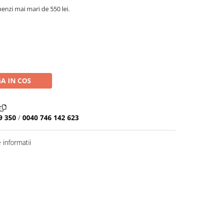
nzi mai mari de 550 lei.
A IN COS
9 350
/
0040 746 142 623
informatii