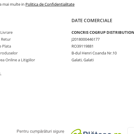
la mai multe in
Politica de Confidentialitate
DATE COMERCIALE
 Livrare
CONCRIS COGRUP DISTRIBUTION 
e Retur
J2018000446177
 Plata
RO39119881
Produselor
B-dul Henri Coanda Nr.10
ea Online a Litigiilor
Galati, Galati
L