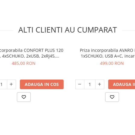
ALTI CLIENTI AU CUMPARAT
ncorporabila CONFORT PLUS 120
Priza incorporabila AVARO
 4xSCHUKO, 2xUSB, 2xRJ45,
1xSCHUKO, USB A+C, incar
e WIRELESS, cablu 1.5 ml, negru
WIRELESS, cablu 1.5 ml, al
485,00 RON
499,00 RON
ADAUGA IN COS
ADAUGA I