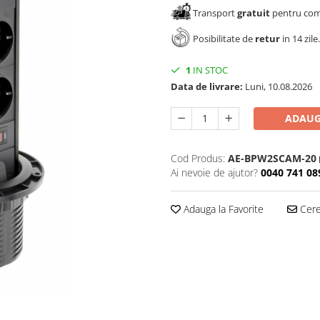
Transport
gratuit
pentru come
Posibilitate de
retur
in 14 zile.
1
IN STOC
Data de livrare:
Luni, 10.08.2026
ADAUG
Cod Produs:
AE-BPW2SCAM-20
Ai nevoie de ajutor?
0040 741 08
Adauga la Favorite
Cere 