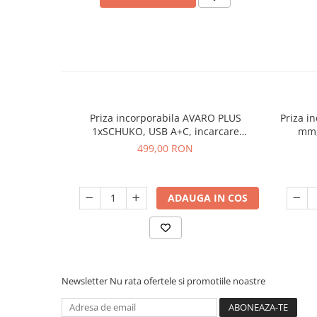
Priza incorporabila AVARO PLUS
Priza i
1xSCHUKO, USB A+C, incarcare
mm,
WIRELESS, cablu 1.5 ml, negru
incarcar
499,00 RON
ADAUGA IN COS
Newsletter
Nu rata ofertele si promotiile noastre