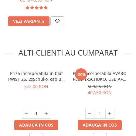
VEZI VARIANTE
ALTI CLIENTI AU CUMPARAT
Priza incorporabila in blat
Priza incorporabila AVARO
-20%
TWIST 2S, 2xSchuko, cablu 2
PLUS 1xSCHUKO, USB A+C,
m inclus, inox
incarcare WIRELESS, cablu
572,00 RON
509,25 RON
1.5 ml, alb
407,50 RON
ADAUGA IN COS
ADAUGA IN COS