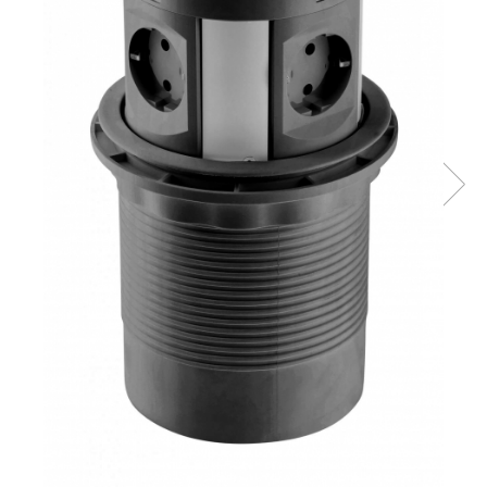
Panze pendular/ circular
Console rafturi polite
Clesti/ patenti
Solutii de curatat & adezivi
Surubelnite
Canturi ABS
Ciocane
Alte accesorii mobila
Nivela bule/ laser
Alte scule & unelte