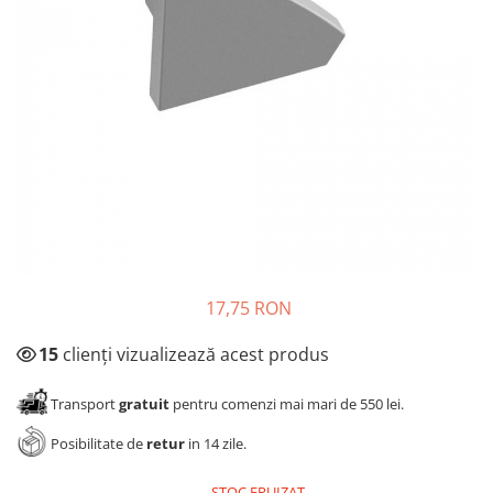
Panze pendular/ circular
Console rafturi polite
Clesti/ patenti
Solutii de curatat & adezivi
Surubelnite
Canturi ABS
Ciocane
Alte accesorii mobila
Nivela bule/ laser
Alte scule & unelte
17,75 RON
15
clienți vizualizează acest produs
Transport
gratuit
pentru comenzi mai mari de 550 lei.
Posibilitate de
retur
in 14 zile.
STOC EPUIZAT