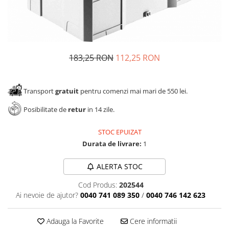
Panze pendular/ circular
Console rafturi polite
Clesti/ patenti
Solutii de curatat & adezivi
Surubelnite
Canturi ABS
Ciocane
Alte accesorii mobila
183,25 RON
112,25 RON
Nivela bule/ laser
Alte scule & unelte
Transport
gratuit
pentru comenzi mai mari de 550 lei.
Posibilitate de
retur
in 14 zile.
STOC EPUIZAT
Durata de livrare:
1
ALERTA STOC
Cod Produs:
202544
Ai nevoie de ajutor?
0040 741 089 350
/
0040 746 142 623
Adauga la Favorite
Cere informatii