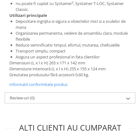
nu poate fi cuplat cu Systainer³, Systainer T-LOC, Systainer
Classic.
Utilizari principale
Depozitare ingrijita si sigura a obiectelor mici si a sculelor de
mana
Organizarea permanenta, vedere de ansamblu clara, module
flexibile
Reduce semnificativ timpul, efortul, mutarea, cheltuielile
Transport simplu, compact
Asigura un aspect profesional in fata clientilor
Dimensiuni (L x l x H) 265 x 171 x 142 mm
Dimensiune interioară (L x l x H) 255 x 155 x 124 mm
Greutatea produsului fără accesorii 0,60 kg.
Informatii conformitate produs
Review-uri
(0)
ALTI CLIENTI AU CUMPARAT