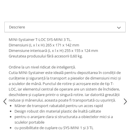
Descriere
MINI-Systainer T-LOC SYS-MINI 3 TL.
Dimensiuni (L x l x H) 265 x 171 x 142 mm
Dimensiune interioară (L x l x H) 255 x 155 x 124 mm
Greutatea produsului fără accesorii 0,60 kg.
Ordine la un nivel ridicat de inteligenţă.
Cutia MINI-Systainer este ideală pentru depozitarea în condiţii de
curăţenie şi siguranţă la transport a pieselor de dimensiuni mici şi
a sculelor de mână. Punctul de rotire şi acroşare este de tip T-
LOC, iar elementul central de operare are un sistem de închidere,
deschidere şi cuplare printr-o singură rotire. Iar datorită greutăţii
reduse şi mânerului, aceasta poate fi transportată cu uşurinţă.
Mâner de transport rabatabil pentru un acces rapid
Design robust din material plastic de înaltă calitate
pentru o aranjare clara si structurata a obiectelor mici si a
sculelor portabile
cu posibilitate de cuplare cu SYS-MINI 1 şi 3 TL