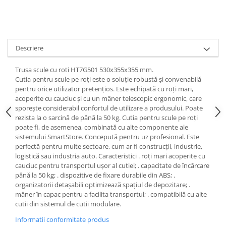
Descriere
Trusa scule cu roti HT7G501 530x355x355 mm.
Cutia pentru scule pe roți este o soluție robustă și convenabilă
pentru orice utilizator pretenţios. Este echipată cu roți mari,
acoperite cu cauciuc și cu un mâner telescopic ergonomic, care
sporește considerabil confortul de utilizare a produsului. Poate
rezista la o sarcină de până la 50 kg. Cutia pentru scule pe roți
poate fi, de asemenea, combinată cu alte componente ale
sistemului SmartStore. Concepută pentru uz profesional. Este
perfectă pentru multe sectoare, cum ar fi construcţii, industrie,
logistică sau industria auto. Caracteristici . roți mari acoperite cu
cauciuc pentru transportul ușor al cutiei; . capacitate de încărcare
până la 50 kg; . dispozitive de fixare durabile din ABS; .
organizatorii detașabili optimizează spațiul de depozitare; .
mâner în capac pentru a facilita transportul; . compatibilă cu alte
cutii din sistemul de cutii modulare.
Informatii conformitate produs