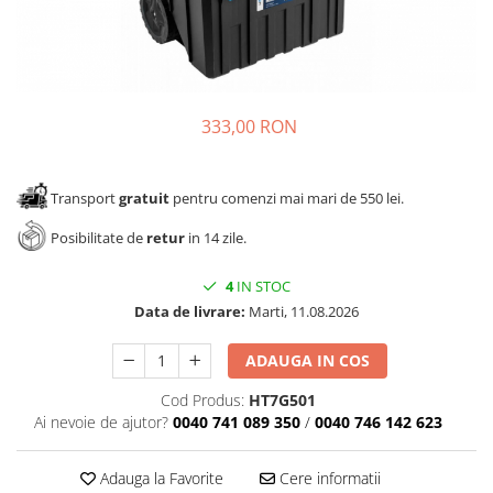
Panze pendular/ circular
Console rafturi polite
Clesti/ patenti
Solutii de curatat & adezivi
Surubelnite
Canturi ABS
Ciocane
Alte accesorii mobila
333,00 RON
Nivela bule/ laser
Alte scule & unelte
Transport
gratuit
pentru comenzi mai mari de 550 lei.
Posibilitate de
retur
in 14 zile.
4
IN STOC
Data de livrare:
Marti, 11.08.2026
ADAUGA IN COS
Cod Produs:
HT7G501
Ai nevoie de ajutor?
0040 741 089 350
/
0040 746 142 623
Adauga la Favorite
Cere informatii