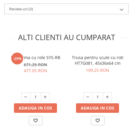
Review-uri
(0)
ALTI CLIENTI AU CUMPARAT
Platforma cu role SYS-RB
Trusa pentru scule cu roti
-29%
HT7G081, 45x36x64 cm
671,25 RON
199,25 RON
477,05 RON
ADAUGA IN COS
ADAUGA IN COS