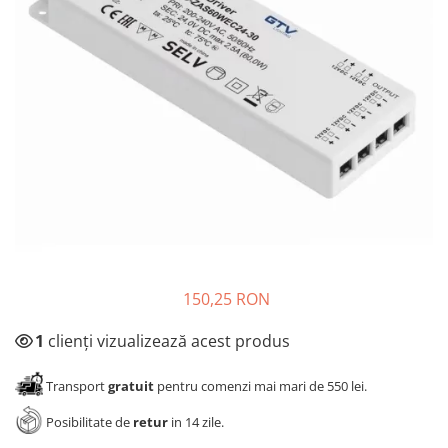
Panze pendular/ circular
Console rafturi polite
Clesti/ patenti
Solutii de curatat & adezivi
Surubelnite
Canturi ABS
Ciocane
Alte accesorii mobila
Nivela bule/ laser
Alte scule & unelte
150,25 RON
1
clienți vizualizează acest produs
Transport
gratuit
pentru comenzi mai mari de 550 lei.
Posibilitate de
retur
in 14 zile.