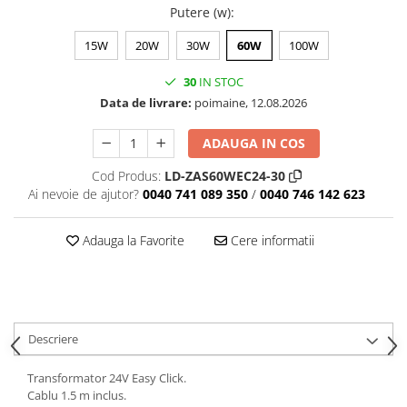
Putere (w)
:
15W
20W
30W
60W
100W
30
IN STOC
Data de livrare:
poimaine, 12.08.2026
ADAUGA IN COS
Cod Produs:
LD-ZAS60WEC24-30
Ai nevoie de ajutor?
0040 741 089 350
/
0040 746 142 623
Adauga la Favorite
Cere informatii
Descriere
Transformator 24V Easy Click.
Cablu 1.5 m inclus.