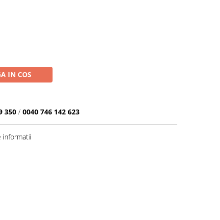
A IN COS
9 350
/
0040 746 142 623
informatii