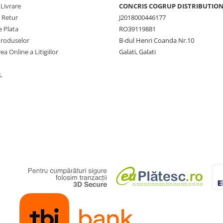
 Livrare
CONCRIS COGRUP DISTRIBUTION 
e Retur
J2018000446177
 Plata
RO39119881
Produselor
B-dul Henri Coanda Nr.10
ea Online a Litigiilor
Galati, Galati
L