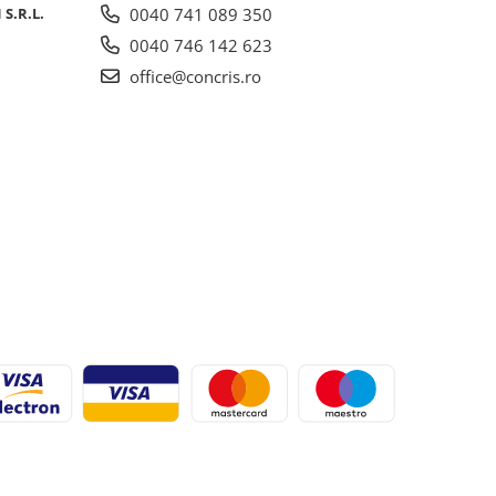
S.R.L.
0040 741 089 350
0040 746 142 623
office@concris.ro