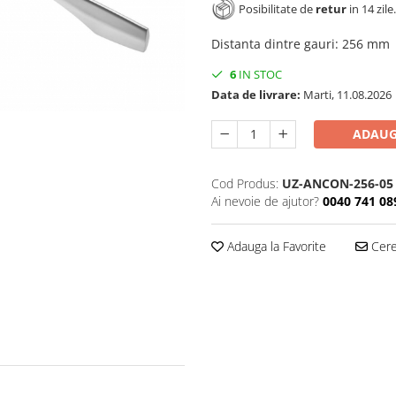
Posibilitate de
retur
in 14 zile.
Distanta dintre gauri
:
256 mm
6
IN STOC
Data de livrare:
Marti, 11.08.2026
ADAUG
Cod Produs:
UZ-ANCON-256-05
Ai nevoie de ajutor?
0040 741 08
Adauga la Favorite
Cere 