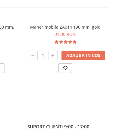
200 mm,
Maner mobila ZA014 190 mm, gold
Sablon me
-20%
31,00 RON
9
ADAUGA IN COS
SUPORT CLIENTI
9:00 - 17:00