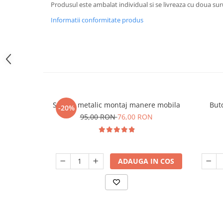
Produsul este ambalat individual si se livreaza cu doua sur
Informatii conformitate produs
Sablon metalic montaj manere mobila
But
-20%
95,00 RON
76,00 RON
ADAUGA IN COS