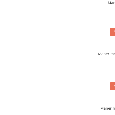
Man
Maner mo
Maner m