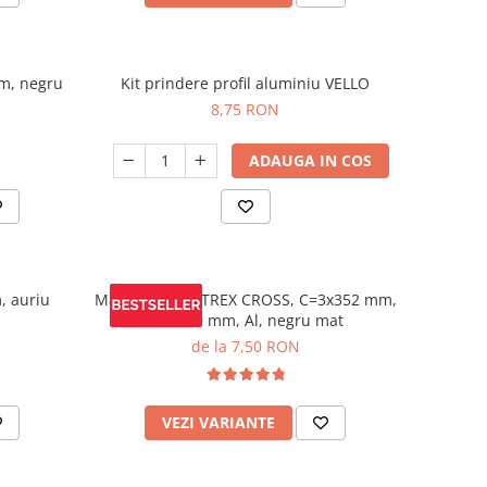
m, negru
Kit prindere profil aluminiu VELLO
8,75 RON
ADAUGA IN COS
, auriu
Maner mobila TREX CROSS, C=3x352 mm,
L= 1200 mm, Al, negru mat
de la 7,50 RON
VEZI VARIANTE