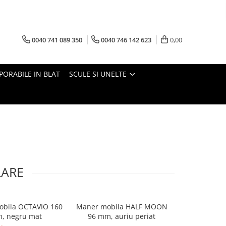
0040 741 089 350
0040 746 142 623
0,00
PORABILE IN BLAT
SCULE SI UNELTE
LARE
bila OCTAVIO 160
Maner mobila HALF MOON
Kit prindere 
, negru mat
96 mm, auriu periat
VE