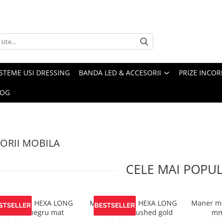
ISTEME USI DRESSING
BANDA LED & ACCESORII
PRIZE INCOR
LOG
ORII MOBILA
CELE MAI POPU
er mobila HEXA LONG
Maner mobila HEXA LONG
Maner mo
200 mm, negru mat
1200 mm, brushed gold
mm