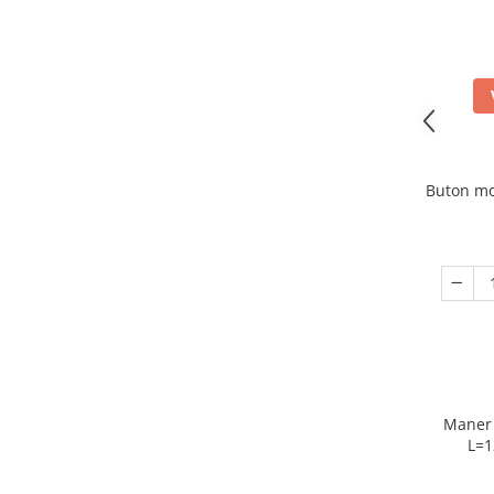
Buton m
Maner 
L=1