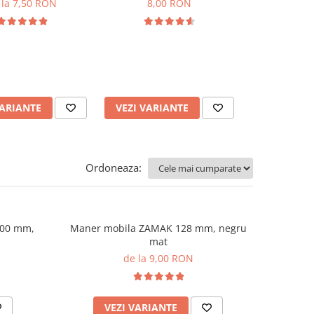
 la 7,50 RON
8,00 RON
8,7
ADAUGA
VARIANTE
VEZI VARIANTE
Ordoneaza:
200 mm,
Maner mobila ZAMAK 128 mm, negru
mat
de la 9,00 RON
VEZI VARIANTE