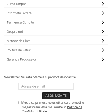
Panze pendular/ circular
Console rafturi polite
Cum Cumpar
Clesti/ patenti
Solutii de curatat & adezivi
Informatii Livrare
Surubelnite
Canturi ABS
Termeni si Conditii
Ciocane
Alte accesorii mobila
Nivela bule/ laser
Despre noi
Alte scule & unelte
Metode de Plata
Politica de Retur
Garantia Produselor
Newsletter
Nu rata ofertele si promotiile noastre
Vreau sa primesc newsletter cu promotiile
magazinului. Afla mai multe in
Politica de
Confidentialitate