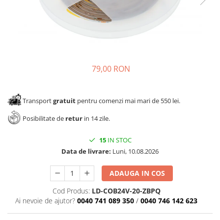
Panze pendular/ circular
Console rafturi polite
Clesti/ patenti
Solutii de curatat & adezivi
Surubelnite
Canturi ABS
Ciocane
Alte accesorii mobila
Nivela bule/ laser
79,00 RON
Alte scule & unelte
Transport
gratuit
pentru comenzi mai mari de 550 lei.
Posibilitate de
retur
in 14 zile.
15
IN STOC
Data de livrare:
Luni, 10.08.2026
ADAUGA IN COS
Cod Produs:
LD-COB24V-20-ZBPQ
Ai nevoie de ajutor?
0040 741 089 350
/
0040 746 142 623