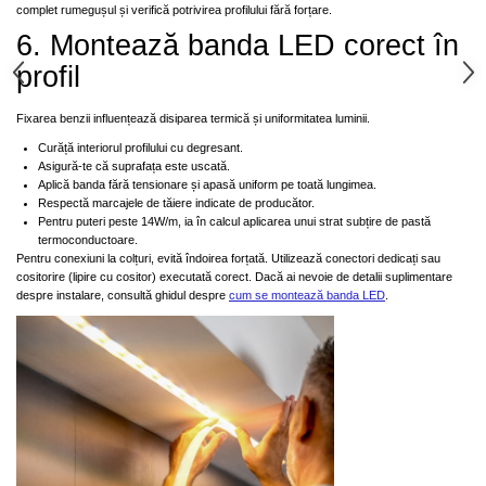
complet rumegușul și verifică potrivirea profilului fără forțare.
6. Montează banda LED corect în
profil
Fixarea benzii influențează disiparea termică și uniformitatea luminii.
Curăță interiorul profilului cu degresant.
Asigură-te că suprafața este uscată.
Aplică banda fără tensionare și apasă uniform pe toată lungimea.
Respectă marcajele de tăiere indicate de producător.
Pentru puteri peste 14W/m, ia în calcul aplicarea unui strat subțire de pastă
termoconductoare.
Pentru conexiuni la colțuri, evită îndoirea forțată. Utilizează conectori dedicați sau
cositorire (lipire cu cositor) executată corect. Dacă ai nevoie de detalii suplimentare
despre instalare, consultă ghidul despre
cum se montează banda LED
.