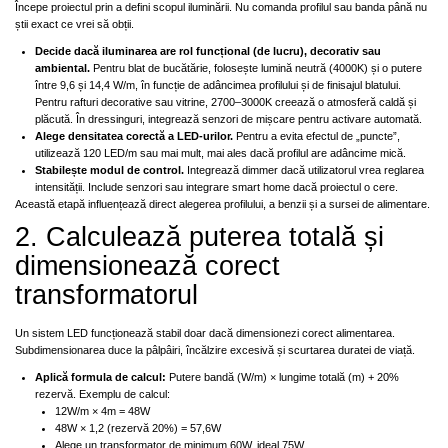
Începe proiectul prin a defini scopul iluminării. Nu comanda profilul sau banda până nu
știi exact ce vrei să obții.
Decide dacă iluminarea are rol funcțional (de lucru), decorativ sau
ambiental.
Pentru blat de bucătărie, folosește lumină neutră (4000K) și o putere
între 9,6 și 14,4 W/m, în funcție de adâncimea profilului și de finisajul blatului.
Pentru rafturi decorative sau vitrine, 2700–3000K creează o atmosferă caldă și
plăcută. În dressinguri, integrează senzori de mișcare pentru activare automată.
Alege densitatea corectă a LED-urilor.
Pentru a evita efectul de „puncte”,
utilizează 120 LED/m sau mai mult, mai ales dacă profilul are adâncime mică.
Stabilește modul de control.
Integrează dimmer dacă utilizatorul vrea reglarea
intensității. Include senzori sau integrare smart home dacă proiectul o cere.
Această etapă influențează direct alegerea profilului, a benzii și a sursei de alimentare.
2. Calculează puterea totală și
dimensionează corect
transformatorul
Un sistem LED funcționează stabil doar dacă dimensionezi corect alimentarea.
Subdimensionarea duce la pâlpâiri, încălzire excesivă și scurtarea duratei de viață.
Aplică formula de calcul:
Putere bandă (W/m) × lungime totală (m) + 20%
rezervă. Exemplu de calcul:
12W/m × 4m = 48W
48W × 1,2 (rezervă 20%) = 57,6W
Alege un transformator de minimum 60W, ideal 75W.