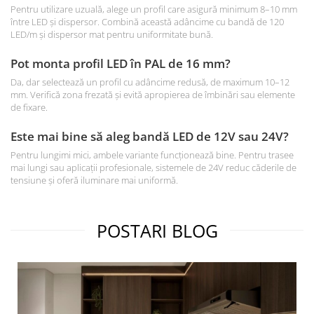
Pentru utilizare uzuală, alege un profil care asigură minimum 8–10 mm
între LED și dispersor. Combină această adâncime cu bandă de 120
LED/m și dispersor mat pentru uniformitate bună.
Pot monta profil LED în PAL de 16 mm?
Da, dar selectează un profil cu adâncime redusă, de maximum 10–12
mm. Verifică zona frezată și evită apropierea de îmbinări sau elemente
de fixare.
Este mai bine să aleg bandă LED de 12V sau 24V?
Pentru lungimi mici, ambele variante funcționează bine. Pentru trasee
mai lungi sau aplicații profesionale, sistemele de 24V reduc căderile de
tensiune și oferă iluminare mai uniformă.
POSTARI BLOG