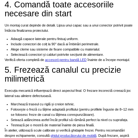
4. Comandă toate accesoriile
necesare din start
Un montaj curat depinde de detalii. Lipsa unui capac sau a unui conector potrivit poate
întârzia finalizarea proiectului.
Adaugă capace laterale pentru finisaj uniform.
Include conectori de colț la 90° dacă ai îmbinări perimetrale.
Alege cleme sau sisteme de fixare compatibile cu materialul.
Selectează conectori și cabluri potrivite secțiunii de alimentare.
Verifică oferta completă de
accesorii pentru bandă LED
înainte de a începe montajul.
5. Frezează canalul cu precizie
milimetrică
Execuția mecanică influențează direct aspectul final. O frezare incorectă creează joc
lateral sau aliniere defectuoasă.
Marchează traseul cu riglă și creion tehnic.
Folosește o freză cu lățime adaptată profilului (pentru profilele înguste de 8–12 mm
se folosesc freze de canal cu lățimea corespunzătoare).
Setează adâncimea astfel încât profilul să rămână perfect la nivel cu suprafața.
Testează pe o mostră de material înainte de piesa finală.
În atelier, utilizează scule calibrate și verifică ghidajele frezei. Pentru recomandări
despre echipamente, consultă
ghidul producătorului de mobilă
. După frezare, aspiră