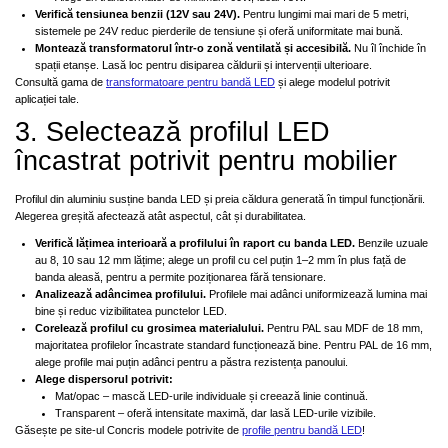
Verifică tensiunea benzii (12V sau 24V).
Pentru lungimi mai mari de 5 metri,
sistemele pe 24V reduc pierderile de tensiune și oferă uniformitate mai bună.
Montează transformatorul într-o zonă ventilată și accesibilă.
Nu îl închide în
spații etanșe. Lasă loc pentru disiparea căldurii și intervenții ulterioare.
Consultă gama de
transformatoare pentru bandă LED
și alege modelul potrivit
aplicației tale.
3. Selectează profilul LED
încastrat potrivit pentru mobilier
Profilul din aluminiu susține banda LED și preia căldura generată în timpul funcționării.
Alegerea greșită afectează atât aspectul, cât și durabilitatea.
Verifică lățimea interioară a profilului în raport cu banda LED.
Benzile uzuale
au 8, 10 sau 12 mm lățime; alege un profil cu cel puțin 1–2 mm în plus față de
banda aleasă, pentru a permite poziționarea fără tensionare.
Analizează adâncimea profilului.
Profilele mai adânci uniformizează lumina mai
bine și reduc vizibilitatea punctelor LED.
Corelează profilul cu grosimea materialului.
Pentru PAL sau MDF de 18 mm,
majoritatea profilelor încastrate standard funcționează bine. Pentru PAL de 16 mm,
alege profile mai puțin adânci pentru a păstra rezistența panoului.
Alege dispersorul potrivit:
Mat/opac – mască LED-urile individuale și creează linie continuă.
Transparent – oferă intensitate maximă, dar lasă LED-urile vizibile.
Găsește pe site-ul Concris modele potrivite de
profile pentru bandă LED
!