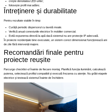
crește densitatea LED-urilor;
folosește profil mai adânc.
Întreținere și durabilitate
Pentru rezultate stabile în timp:
Curăță periodic dispersorul cu lavetă moale.
Verifică anual conexiunile electrice în mobilier comercial.
Evită expunerea directă la apă dacă sistemul nu are protecție IP adecvată.
În proiecte rezidențiale bine executate, un sistem corect dimensionat funcționează ani
de zile fără intervenții majore.
Recomandări finale pentru
proiecte reușite
Parcurge checklist-ul înainte de fiecare montaj. Planifică funcția iluminării, calculează
puterea, selectează profilul compatibil și execută frezarea cu atenție. Nu grăbi etapele
electrice și testează sistemul înainte de închidere.