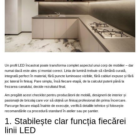
Panze pendular/ circular
Console rafturi polite
Clesti/ patenti
Solutii de curatat & adezivi
Surubelnite
Canturi ABS
Ciocane
Alte accesorii mobila
Nivela bule/ laser
Alte scule & unelte
Un profil LED încastrat poate transforma complet aspectul unui corp de mobilier – dar
numai dacă este ales și montat corect. Linia de lumină trebuie să rămână curată,
integrată perfect în material, fără puncte luminoase vizibile, fără cabluri expuse și fără
joc lateral în finisaj. Pare simplu, însă fiecare etapă, de la calculul puterii până la
frezarea canalului, decide rezultatul final.
Am pregătit acest checklist pentru producătorii de mobilă, designerii de interior și
pasionații de bricolaj care vor să obțină un finisaj profesional din prima încercare.
Parcurge fiecare etapă înainte de execuție, verifică detaliile tehnice și folosește
recomandările ca procedură standard în atelier sau pe șantier.
1. Stabilește clar funcția fiecărei
linii LED