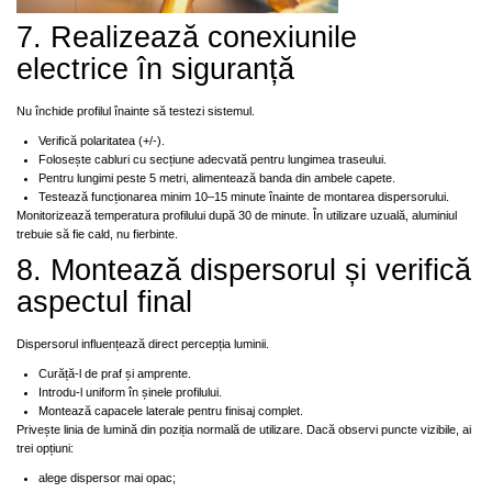
7. Realizează conexiunile
electrice în siguranță
Nu închide profilul înainte să testezi sistemul.
Verifică polaritatea (+/-).
Folosește cabluri cu secțiune adecvată pentru lungimea traseului.
Pentru lungimi peste 5 metri, alimentează banda din ambele capete.
Testează funcționarea minim 10–15 minute înainte de montarea dispersorului.
Monitorizează temperatura profilului după 30 de minute. În utilizare uzuală, aluminiul
trebuie să fie cald, nu fierbinte.
8. Montează dispersorul și verifică
aspectul final
Dispersorul influențează direct percepția luminii.
Curăță-l de praf și amprente.
Introdu-l uniform în șinele profilului.
Montează capacele laterale pentru finisaj complet.
Privește linia de lumină din poziția normală de utilizare. Dacă observi puncte vizibile, ai
trei opțiuni:
alege dispersor mai opac;