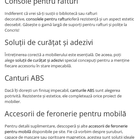
Console pentru rafturi
Indiferent că vrei să-ți susții o bibliotecă sau rafturi
decorative,
consolele pentru rafturi
oferă rezistență și un aspect estetic
deosebit. Găsește o gamă largă de suporți pentru rafturi și polițe la
Concris!
Soluții de curățat și adezivi
Întreținerea corectă a mobilierului este esențială. De aceea, poți
alege
soluții de curățat și adezivi
special concepuți pentru a menține
fiecare accesoriu în stare impecabilă.
Canturi ABS
Dacă îți dorești un finisaj impecabil,
canturile ABS
sunt alegerea
potrivită. Rezistente și estetice, ele completează orice proiect de
mobilier.
Accesorii de feronerie pentru mobilă
Pentru detalii suplimentare, descoperă și alte
accesorii de feronerie
pentru mobilă
disponibile pe site. Fie că vorbim despre șuruburi,
capace de mascare sau opritoare magnetice, acestea sunt soluții ideale