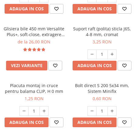
ADAUGA IN COS
ADAUGA IN COS
Glisiera bile 450 mm Versalite
Suport raft (polita) sticla J65,
Plus+, soft-close, extragere
4-8 mm, cromat
totala, 40 kg
de la 26,00 RON
3,25 RON
VEZI VARIANTE
ADAUGA IN COS
Placuta montaj in cruce
Bolt direct S 200 5x34 mm,
pentru balama CLIP, H 0 mm
Sistem Minifix
1,25 RON
0,60 RON
ADAUGA IN COS
ADAUGA IN COS