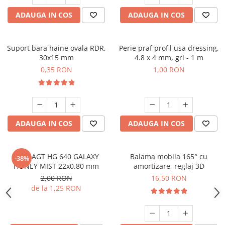
ADAUGA IN COS
ADAUGA IN COS
Suport bara haine ovala RDR,
Perie praf profil usa dressing,
30x15 mm
4.8 x 4 mm, gri - 1 m
0,35 RON
1,00 RON
ADAUGA IN COS
ADAUGA IN COS
Cant AGT HG 640 GALAXY
Balama mobila 165° cu
-38%
HONEY MIST 22x0.80 mm
amortizare, reglaj 3D
2,00 RON
16,50 RON
de la 1,25 RON