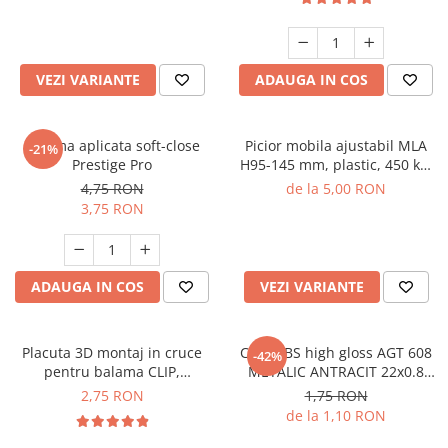
VEZI VARIANTE
ADAUGA IN COS
Balama aplicata soft-close
Picior mobila ajustabil MLA
-21%
Prestige Pro
H95-145 mm, plastic, 450 kg,
negru
4,75 RON
de la 5,00 RON
3,75 RON
ADAUGA IN COS
VEZI VARIANTE
Placuta 3D montaj in cruce
Cant ABS high gloss AGT 608
-42%
pentru balama CLIP,
METALIC ANTRACIT 22x0.8
excentric, H 0 mm
mm
2,75 RON
1,75 RON
de la 1,10 RON