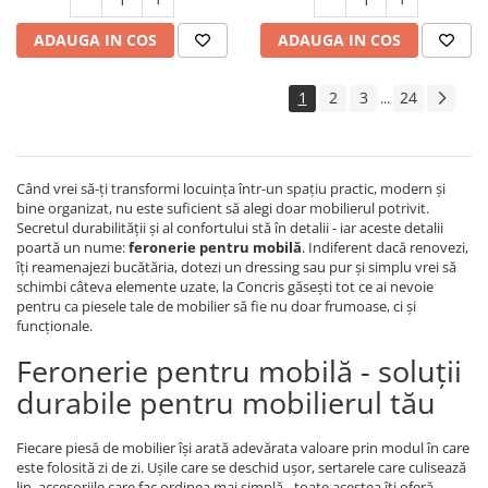
ADAUGA IN COS
ADAUGA IN COS
1
2
3
24
...
Când vrei să-ți transformi locuința într-un spațiu practic, modern și
bine organizat, nu este suficient să alegi doar mobilierul potrivit.
Secretul durabilității și al confortului stă în detalii - iar aceste detalii
poartă un nume:
feronerie pentru mobilă
. Indiferent dacă renovezi,
îți reamenajezi bucătăria, dotezi un dressing sau pur și simplu vrei să
schimbi câteva elemente uzate, la Concris găsești tot ce ai nevoie
pentru ca piesele tale de mobilier să fie nu doar frumoase, ci și
funcționale.
Feronerie pentru mobilă - soluții
durabile pentru mobilierul tău
Fiecare piesă de mobilier își arată adevărata valoare prin modul în care
este folosită zi de zi. Ușile care se deschid ușor, sertarele care culisează
lin, accesoriile care fac ordinea mai simplă - toate acestea îți oferă