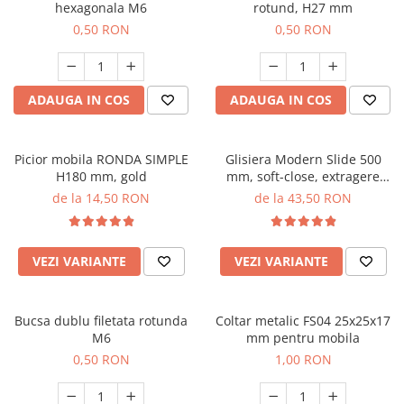
hexagonala M6
rotund, H27 mm
0,50 RON
0,50 RON
ADAUGA IN COS
ADAUGA IN COS
Picior mobila RONDA SIMPLE
Glisiera Modern Slide 500
H180 mm, gold
mm, soft-close, extragere
totala, reglaj 3D, pal 18 mm,
de la 14,50 RON
de la 43,50 RON
30 kg
VEZI VARIANTE
VEZI VARIANTE
Bucsa dublu filetata rotunda
Coltar metalic FS04 25x25x17
M6
mm pentru mobila
0,50 RON
1,00 RON