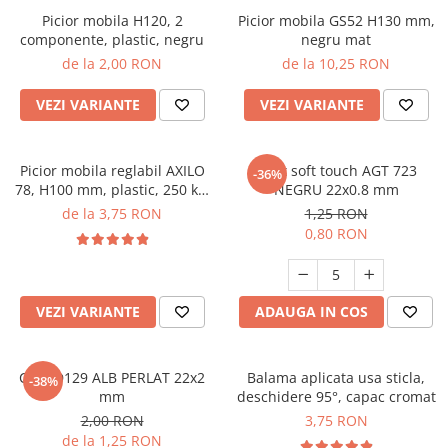
Picior mobila H120, 2
Picior mobila GS52 H130 mm,
componente, plastic, negru
negru mat
de la 2,00 RON
de la 10,25 RON
VEZI VARIANTE
VEZI VARIANTE
Picior mobila reglabil AXILO
Cant soft touch AGT 723
-36%
78, H100 mm, plastic, 250 kg,
NEGRU 22x0.8 mm
negru
de la 3,75 RON
1,25 RON
0,80 RON
VEZI VARIANTE
ADAUGA IN COS
Cant D129 ALB PERLAT 22x2
Balama aplicata usa sticla,
-38%
mm
deschidere 95°, capac cromat
2,00 RON
3,75 RON
de la 1,25 RON