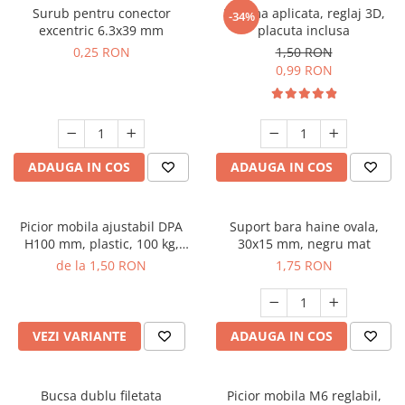
Surub pentru conector
Balama aplicata, reglaj 3D,
-34%
excentric 6.3x39 mm
placuta inclusa
0,25 RON
1,50 RON
0,99 RON
ADAUGA IN COS
ADAUGA IN COS
Picior mobila ajustabil DPA
Suport bara haine ovala,
H100 mm, plastic, 100 kg,
30x15 mm, negru mat
negru
de la 1,50 RON
1,75 RON
VEZI VARIANTE
ADAUGA IN COS
Bucsa dublu filetata
Picior mobila M6 reglabil,