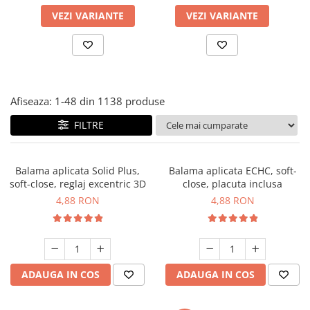
Panze pendular/ circular
Console rafturi polite
VEZI VARIANTE
VEZI VARIANTE
Clesti/ patenti
Solutii de curatat & adezivi
Surubelnite
Canturi ABS
Ciocane
Alte accesorii mobila
Nivela bule/ laser
Afiseaza:
1-
48
din
1138
produse
Alte scule & unelte
FILTRE
Balama aplicata Solid Plus,
Balama aplicata ECHC, soft-
soft-close, reglaj excentric 3D
close, placuta inclusa
4,88 RON
4,88 RON
ADAUGA IN COS
ADAUGA IN COS