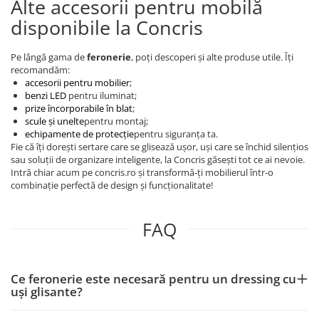
Alte accesorii pentru mobilă
disponibile la Concris
Pe lângă gama de
feronerie
, poți descoperi și alte produse utile. Îți
recomandăm:
accesorii pentru mobilier
;
benzi LED
pentru iluminat;
prize încorporabile în blat
;
scule și unelte
pentru montaj;
echipamente de protecție
pentru siguranța ta.
Fie că îți dorești sertare care se glisează ușor, uși care se închid silențios
sau soluții de organizare inteligente, la Concris găsești tot ce ai nevoie.
Intră chiar acum pe concris.ro și transformă-ți mobilierul într-o
combinație perfectă de design și funcționalitate!
FAQ
Ce feronerie este necesară pentru un dressing cu
uși glisante?