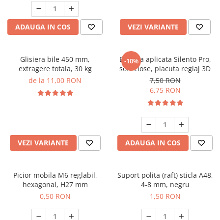
ADAUGA IN COS
VEZI VARIANTE
Glisiera bile 450 mm,
Balama aplicata Silento Pro,
-10%
extragere totala, 30 kg
soft-close, placuta reglaj 3D
de la 11,00 RON
7,50 RON
6,75 RON
VEZI VARIANTE
ADAUGA IN COS
Picior mobila M6 reglabil,
Suport polita (raft) sticla A48,
hexagonal, H27 mm
4-8 mm, negru
0,50 RON
1,50 RON