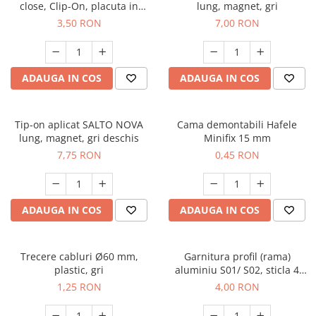
close, Clip-On, placuta in
lung, magnet, gri
cruce inclusa
3,50 RON
7,00 RON
ADAUGA IN COS
ADAUGA IN COS
Tip-on aplicat SALTO NOVA
Cama demontabili Hafele
lung, magnet, gri deschis
Minifix 15 mm
7,75 RON
0,45 RON
ADAUGA IN COS
ADAUGA IN COS
Trecere cabluri Ø60 mm,
Garnitura profil (rama)
plastic, gri
aluminiu S01/ S02, sticla 4
mm - 1 m
1,25 RON
4,00 RON