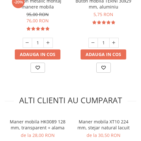
Sablon metalic montaj
Buton mobila TERNI 30x29
-20%
manere mobila
mm, aluminiu
95,00 RON
5,75 RON
76,00 RON
ADAUGA IN COS
ADAUGA IN COS
ALTI CLIENTI AU CUMPARAT
Maner mobila HK0089 128
Maner mobila XT10 224
mm, transparent + alama
mm, stejar natural lacuit
de la 28,00 RON
de la 30,50 RON