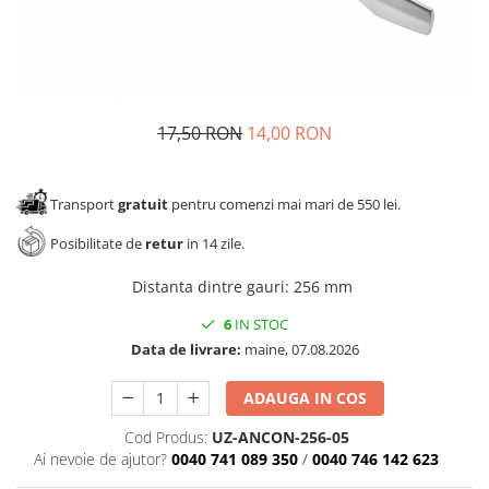
Panze pendular/ circular
Console rafturi polite
Clesti/ patenti
Solutii de curatat & adezivi
Surubelnite
Canturi ABS
Ciocane
Alte accesorii mobila
17,50 RON
14,00 RON
Nivela bule/ laser
Alte scule & unelte
Transport
gratuit
pentru comenzi mai mari de 550 lei.
Posibilitate de
retur
in 14 zile.
Distanta dintre gauri
:
256 mm
6
IN STOC
Data de livrare:
maine, 07.08.2026
ADAUGA IN COS
Cod Produs:
UZ-ANCON-256-05
Ai nevoie de ajutor?
0040 741 089 350
/
0040 746 142 623