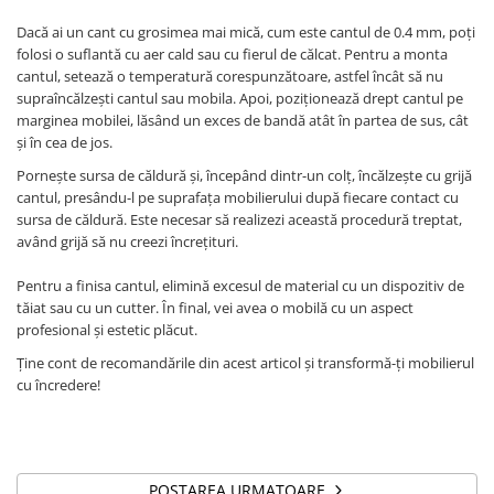
Dacă ai un cant cu grosimea mai mică, cum este cantul de 0.4 mm, poți
folosi o suflantă cu aer cald sau cu fierul de călcat. Pentru a monta
cantul, setează o temperatură corespunzătoare, astfel încât să nu
supraîncălzești cantul sau mobila. Apoi, poziționează drept cantul pe
marginea mobilei, lăsând un exces de bandă atât în partea de sus, cât
și în cea de jos.
Pornește sursa de căldură și, începând dintr-un colț, încălzește cu grijă
cantul, presându-l pe suprafața mobilierului după fiecare contact cu
sursa de căldură. Este necesar să realizezi această procedură treptat,
având grijă să nu creezi încrețituri.
Pentru a finisa cantul, elimină excesul de material cu un dispozitiv de
tăiat sau cu un cutter. În final, vei avea o mobilă cu un aspect
profesional și estetic plăcut.
Ține cont de recomandările din acest articol și transformă-ți mobilierul
cu încredere!
POSTAREA URMATOARE