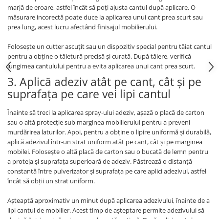
marjă de eroare, astfel încât să poți ajusta cantul după aplicare. O
măsurare incorectă poate duce la aplicarea unui cant prea scurt sau
prea lung, acest lucru afectând finisajul mobilierului.
Folosește un cutter ascuțit sau un dispozitiv special pentru tăiat cantul
pentru a obține o tăietură precisă și curată. După tăiere, verifică
lungimea cantulului pentru a evita aplicarea unui cant prea scurt.
3. Aplică adeziv atât pe cant, cât și pe
suprafața pe care vei lipi cantul
Înainte să treci la aplicarea spray-ului adeziv, așază o placă de carton
sau o altă protecție sub marginea mobilierului pentru a preveni
murdărirea laturilor. Apoi, pentru a obține o lipire uniformă și durabilă,
aplică adezivul într-un strat uniform atât pe cant, cât și pe marginea
mobilei. Folosește o altă placă de carton sau o bucată de lemn pentru
a proteja și suprafața superioară de adeziv. Păstrează o distanță
constantă între pulverizator și suprafața pe care aplici adezivul, astfel
încât să obții un strat uniform.
Așteaptă aproximativ un minut după aplicarea adezivului, înainte de a
lipi cantul de mobilier. Acest timp de așteptare permite adezivului să