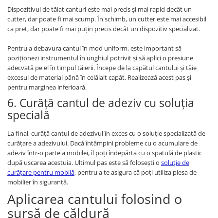
Dispozitivul de tăiat canturi este mai precis și mai rapid decât un
cutter, dar poate fi mai scump. În schimb, un cutter este mai accesibil
ca preț, dar poate fi mai puțin precis decât un dispozitiv specializat.
Pentru a debavura cantul în mod uniform, este important să
poziționezi instrumentul în unghiul potrivit și să aplici o presiune
adecvată pe el în timpul tăierii. Începe de la capătul cantului și tăie
excesul de material până în celălalt capăt. Realizează acest pas și
pentru marginea inferioară.
6. Curăță cantul de adeziv cu soluția
specială
La final, curăță cantul de adezivul în exces cu o soluție specializată de
curățare a adezivului. Dacă întâmpini probleme cu o acumulare de
adeziv într-o parte a mobilei, îl poți îndepărta cu o spatulă de plastic
după uscarea acestuia. Ultimul pas este să folosești o
soluție de
curățare pentru mobilă
, pentru a te asigura că poți utiliza piesa de
mobilier în siguranță.
Aplicarea cantului folosind o
sursă de căldură