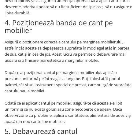
devină lipicios și să asigure o aderență optimă. Dacă aplici cantul prea
devreme, adezivul poate să nu fie suficient de lipicios și să nu asigure o
lipire durabilă.
4. Poziționează banda de cant pe
mobilier
Asigură o poziționare corectă a cantului pe marginea mobilierului,
astfel încât acesta să depășească suprafața în mod egal atât în partea
de sus, cât și în cea de jos. Acest lucru va permite o debavurare mai
ușoară și o finisare mai estetică a marginilor mobilei.
După ce ai poziționat cantul pe marginea mobilierului, aplică o
presiune uniformă pe întreaga sa lungime. Poți folosi atât podul
palmei, cât și un instrument special de presat, care nu zgârie suprafața
cantului sau a mobilei.
Odată ce ai aplicat cantul pe mobilier, asigură-te că acesta s-a lipit
uniform și că nu există goluri sau zone necoperte de adeziv. Dacă
observi zone cu probleme, aplică o cantitate suplimentară de adeziv și
apasă din nou cantul pe mobilier.
5. Debavurează cantul