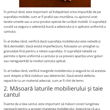
În primul rând, este important să îndepărtezi orice impurități de pe
suprafața mobilei, cum ar fi praful sau murdăria, cu ajutorul unei
lavete umede sau a unui produs special de curățat mobilă. O suprafață
curată va asigura o aderență bună a adezivului și o aplicare uniformă a
cantului.
În al doilea rând, verifică dacă suprafața mobilierului este netedă și
fără denivelări. Dacă există imperfecțiuni, folosește un șmirghel cu
granulație fină pentru a netezi suprafața. O suprafață netedă va
permite o lipire uniformă a cantului și va preveni apariția unor goluri
sau neregularități la nivelul cantului aplicat.
În al treilea rând, verifică marginile mobilierului și asigură-te că acestea
sunt drepte și fără ciobituri sau deteriorări. Dacă există defecte,
repară-le cu un material adecvat, cum ar fi chit de lemn.
2. Măsoară laturile mobilierului și taie
cantul
Înainte de a tăia cantul, este important să măsori corect lungimea
necesară pentru a acoperi marginea mobilierului. Asigură-te că ai o