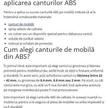
aplicarea canturilor ABS
Pentru a aplica cu succes canturile ABS pe mobilă, trebuie să ai la
îndemână următoarele materiale:
canturi de mobilă
;
spray adeziv de calitate;
un cutter sau un dispozitiv special pentru debavura cantul;
soluție de curățat adeziv;
mănuși și ochelari de protecție.
Cum alegi canturile de mobilă
din ABS?
În primul rând, este important să alegi cantul cu grosimea și lățimea
potrivită pentru mobilierul tău, astfel încât să obții o finisare uniformă
și durabilă. În acest sens, poți achiziționa canturi cu
lățimea între 22
– 42 mm
, cu grosimea de
0,4 mm, 0.8 mm sau 2 mm
. Pe scurt, cu cât
cantul este mai gros, cu atât va fi mai durabil, însă aplicarea acestuia
pe marginea mobilierului poate fi mai provocatoare.
Este important să alegi canturile ABS de calitate, în aceeași nuanță cu
mobila ta, pentru a te asigura că piesa de mobilier va arăta impecabil și
va fi durabilă.