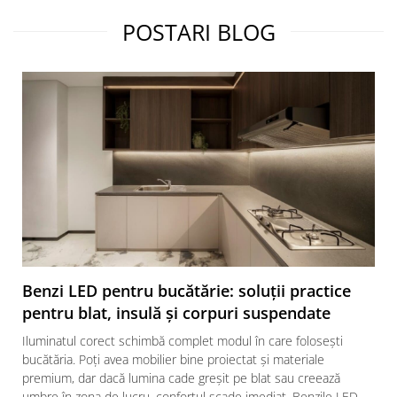
POSTARI BLOG
Benzi LED pentru bucătărie: soluții practice
pentru blat, insulă și corpuri suspendate
Iluminatul corect schimbă complet modul în care folosești
bucătăria. Poți avea mobilier bine proiectat și materiale
premium, dar dacă lumina cade greșit pe blat sau creează
umbre în zona de lucru, confortul scade imediat. Benzile LED