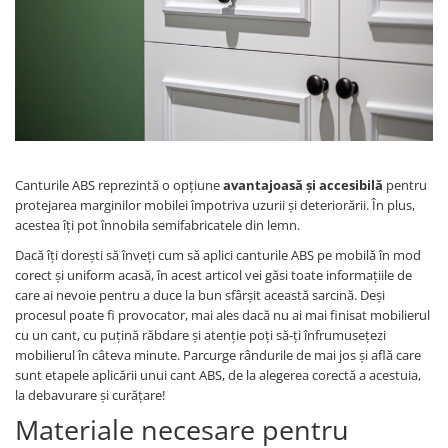
Panze pendular/ circular
Console rafturi polite
Clesti/ patenti
Solutii de curatat & adezivi
Surubelnite
Canturi ABS
Ciocane
Alte accesorii mobila
Nivela bule/ laser
Alte scule & unelte
Canturile ABS reprezintă o opțiune
avantajoasă și accesibilă
pentru
protejarea marginilor mobilei împotriva uzurii și deteriorării. În plus,
acestea îți pot înnobila semifabricatele din lemn.
Dacă îți dorești să înveți cum să aplici canturile ABS pe mobilă în mod
corect și uniform acasă, în acest articol vei găsi toate informațiile de
care ai nevoie pentru a duce la bun sfârșit această sarcină. Deși
procesul poate fi provocator, mai ales dacă nu ai mai finisat mobilierul
cu un cant, cu puțină răbdare și atenție poți să-ți înfrumusețezi
mobilierul în câteva minute. Parcurge rândurile de mai jos și află care
sunt etapele aplicării unui cant ABS, de la alegerea corectă a acestuia,
la debavurare și curățare!
Materiale necesare pentru