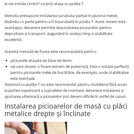
le vei instala corect? Le poți atașa cu piulițe T.
Metoda presupune instalarea șurubului parțial în piciorul mesei,
lăsându-i o parte pentru a fi înșurubată în piulița T. Acest sistem este
avantajos, deoarece permite deșurubarea picioarelor pentru
depozitare și transport, asigurând în același timp o stabilitate
excelentă.
Această metodă de fixare este recomandată pentru:
picioarele atașate de baze de lemn;
cei care doresc o fixare extrem de puternică. Este o soluție perfectă
pentru picioarele melei de bucătărie, de exemplu, unde stabilitatea
este esențială.
Sistemul cu piulițe T nu este recomandat pentru mobilierul fără acces
la partea superioară a suprafeței de montare, deoarece instalarea și
ajustarea ulterioară a picioarelor pot deveni dificile în astfel de cazuri.
Instalarea picioarelor de masă cu plăci
metalice drepte și înclinate