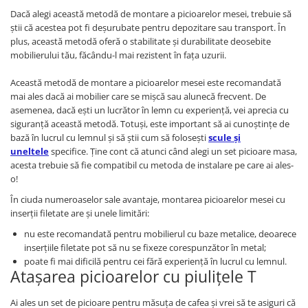
Dacă alegi această metodă de montare a picioarelor mesei, trebuie să
știi că acestea pot fi deșurubate pentru depozitare sau transport. În
plus, această metodă oferă o stabilitate și durabilitate deosebite
mobilierului tău, făcându-l mai rezistent în fața uzurii.
Această metodă de montare a picioarelor mesei este recomandată
mai ales dacă ai mobilier care se mișcă sau alunecă frecvent. De
asemenea, dacă ești un lucrător în lemn cu experiență, vei aprecia cu
siguranță această metodă. Totuși, este important să ai cunoștințe de
bază în lucrul cu lemnul și să știi cum să folosești
scule și
uneltele
specifice. Ține cont că atunci când alegi un set picioare masa,
acesta trebuie să fie compatibil cu metoda de instalare pe care ai ales-
o!
În ciuda numeroaselor sale avantaje, montarea picioarelor mesei cu
inserții filetate are și unele limitări:
nu este recomandată pentru mobilierul cu baze metalice, deoarece
inserțiile filetate pot să nu se fixeze corespunzător în metal;
poate fi mai dificilă pentru cei fără experiență în lucrul cu lemnul.
Atașarea picioarelor cu piulițele T
Ai ales un set de picioare pentru măsuța de cafea și vrei să te asiguri că