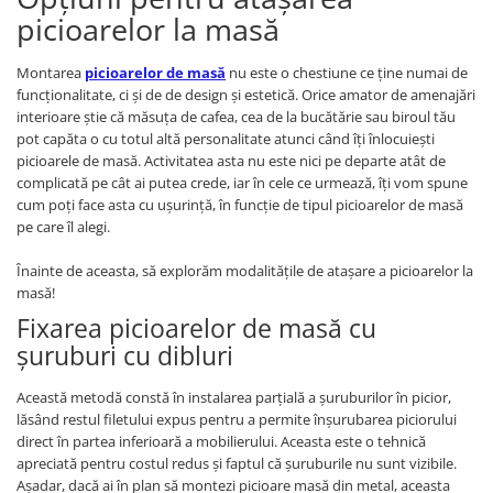
picioarelor la masă
Montarea
picioarelor de masă
nu este o chestiune ce ține numai de
funcționalitate, ci și de de design și estetică. Orice amator de amenajări
interioare știe că măsuța de cafea, cea de la bucătărie sau biroul tău
pot capăta o cu totul altă personalitate atunci când îți înlocuiești
picioarele de masă. Activitatea asta nu este nici pe departe atât de
complicată pe cât ai putea crede, iar în cele ce urmează, îți vom spune
cum poți face asta cu ușurință, în funcție de tipul picioarelor de masă
pe care îl alegi.
Înainte de aceasta, să explorăm modalitățile de atașare a picioarelor la
masă!
Fixarea picioarelor de masă cu
șuruburi cu dibluri
Această metodă constă în instalarea parțială a șuruburilor în picior,
lăsând restul filetului expus pentru a permite înșurubarea piciorului
direct în partea inferioară a mobilierului. Aceasta este o tehnică
apreciată pentru costul redus și faptul că șuruburile nu sunt vizibile.
Așadar, dacă ai în plan să montezi picioare masă din metal, aceasta