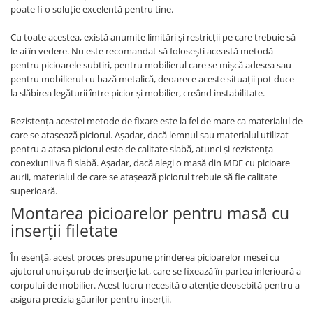
poate fi o soluție excelentă pentru tine.
Cu toate acestea, există anumite limitări și restricții pe care trebuie să
le ai în vedere. Nu este recomandat să folosești această metodă
pentru picioarele subtiri, pentru mobilierul care se mișcă adesea sau
pentru mobilierul cu bază metalică, deoarece aceste situații pot duce
la slăbirea legăturii între picior și mobilier, creând instabilitate.
Rezistența acestei metode de fixare este la fel de mare ca materialul de
care se atașează piciorul. Așadar, dacă lemnul sau materialul utilizat
pentru a atasa piciorul este de calitate slabă, atunci și rezistența
conexiunii va fi slabă. Așadar, dacă alegi o masă din MDF cu picioare
aurii, materialul de care se atașează piciorul trebuie să fie calitate
superioară.
Montarea picioarelor pentru masă cu
inserții filetate
În esență, acest proces presupune prinderea picioarelor mesei cu
ajutorul unui șurub de inserție lat, care se fixează în partea inferioară a
corpului de mobilier. Acest lucru necesită o atenție deosebită pentru a
asigura precizia găurilor pentru inserții.