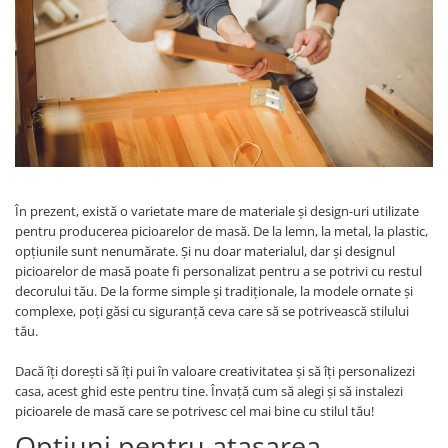
Panze pendular/ circular
Console rafturi polite
Clesti/ patenti
Solutii de curatat & adezivi
Surubelnite
Canturi ABS
Ciocane
Alte accesorii mobila
Nivela bule/ laser
Alte scule & unelte
În prezent, există o varietate mare de materiale și design-uri utilizate
pentru producerea picioarelor de masă. De la lemn, la metal, la plastic,
opțiunile sunt nenumărate. Și nu doar materialul, dar și designul
picioarelor de masă poate fi personalizat pentru a se potrivi cu restul
decorului tău. De la forme simple și tradiționale, la modele ornate și
complexe, poți găsi cu siguranță ceva care să se potrivească stilului
tău.
Dacă îți dorești să îți pui în valoare creativitatea și să îți personalizezi
casa, acest ghid este pentru tine. Învață cum să alegi și să instalezi
picioarele de masă care se potrivesc cel mai bine cu stilul tău!
Opțiuni pentru atașarea