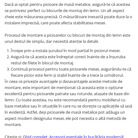
Dacă ai optat pentru picioare de masă metalice, asigură-te că acestea
se potrivesc perfect cu blocurile de montaj din lemn. Un alt aspect
cheie este măsurarea precisă. O măsurătoare inexactă poate duce la o
instalare imprecisă, care poate afecta stabilitatea mesei.
Procesul de montare a picioarelor cu blocuri de montaj din lemn este
unul destul de simplu, dar necesită atenție la detalii.
Începe prin a instala șurubul în mod parțial în piciorul mesei.
Asigură-te că acesta este îndreptat corect înainte de a înșuruba
restul de filete în blocul de montaj.
Continuă procesul pentru toate picioarele mesei, asigurându-te că
fiecare picior este ferm și stabil înainte de a trece la următorul.
În ceea ce privește avantajele și dezavantajele acestei metode de
montare, este important de menționat că aceasta este o opțiune
excelentă pentru picioarele patrate sau rotunde, atașate de baze din
lemn. Cu toate acestea, nu este recomandată pentru mobilierul cu
baze metalice sau în situațiile în care nu se dorește ca aplicațiile să iasă
în evidență. Astfel, deși picioarele de masă metalice pot adăuga un
aspect modern designului mesei, ele pot necesita o altă metodă de
montare.
Citește și:
Ghid complet: Accesorii esențiale în bucătăria modernă
!