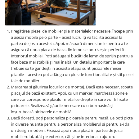
Pregătirea piesei de mobilier și a materialelor necesare. Începe prin
a așeza mobila pe o parte – acest lucru îți va facilita accesul la
partea de jos a acesteia. Apoi, măsoară dimensiunile pentru a te
asigura că noua placa de baza din lemn se potrivește perfect în
interiorul mobilei. Poți adăuga și bucăți de lemn de sprijin pentru a
face baza mai stabilă și mai înaltă. Un detaliu important la care
trebuie să te gândești în această etapă sunt picioarele mesei
pliabile – acestea pot adăuga un plus de funcționalitate și stil piesei
tale de mobilier.
Marcarea și găurirea locurilor de montaj. Dacă este necesar, scoate
placajul de bază existent. Apoi, cu un marker, marchează zonele
care vor corespunde plăcilor metalice drepte în care vor fi fixate
picioarele. Realizează găurile necesare cu o bormașină și
înșurubează picioarele de mobilă.
Dacă dorești, poți personaliza picioarele pentru masă. Le poți picta
în diverse nuanțe pentru a personaliza mobilierul și pentru a-i da
un design modern. Fixează apoi noua placă în partea de jos a
mobilierului, atât pe exterior, cât și pe interior, cu ajutorul