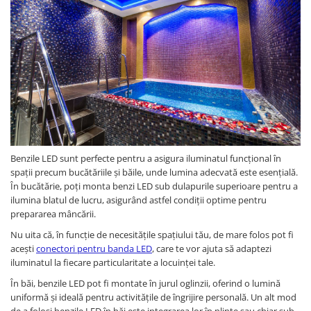
Benzile LED sunt perfecte pentru a asigura iluminatul funcțional în
spații precum bucătăriile și băile, unde lumina adecvată este esențială.
În bucătărie, poți monta benzi LED sub dulapurile superioare pentru a
ilumina blatul de lucru, asigurând astfel condiții optime pentru
prepararea mâncării.
Nu uita că, în funcție de necesitățile spațiului tău, de mare folos pot fi
acești
conectori pentru banda LED
, care te vor ajuta să adaptezi
iluminatul la fiecare particularitate a locuinței tale.
În băi, benzile LED pot fi montate în jurul oglinzii, oferind o lumină
uniformă și ideală pentru activitățile de îngrijire personală. Un alt mod
de a folosi benzile LED în băi este integrarea lor în plinte sau chiar sub