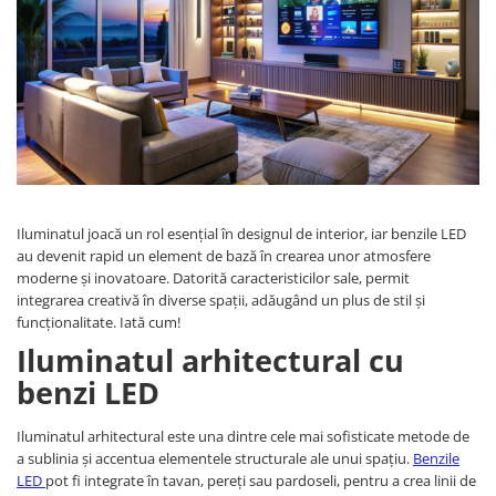
Panze pendular/ circular
Console rafturi polite
Clesti/ patenti
Solutii de curatat & adezivi
Surubelnite
Canturi ABS
Ciocane
Alte accesorii mobila
Nivela bule/ laser
Alte scule & unelte
Iluminatul joacă un rol esențial în designul de interior, iar benzile LED
au devenit rapid un element de bază în crearea unor atmosfere
moderne și inovatoare. Datorită caracteristicilor sale, permit
integrarea creativă în diverse spații, adăugând un plus de stil și
funcționalitate. Iată cum!
Iluminatul arhitectural cu
benzi LED
Iluminatul arhitectural este una dintre cele mai sofisticate metode de
a sublinia și accentua elementele structurale ale unui spațiu.
Benzile
LED
pot fi integrate în tavan, pereți sau pardoseli, pentru a crea linii de