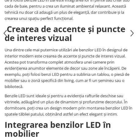
cada de baie, pentru a crea un iluminat ambiental relaxant. Această
tehnică nu doar că adaugă un plus de eleganță, dar contribuie și la
crearea unui spațiu perfect funcțional.
Crearea de accente și puncte
de interes vizual
Una dintre cele mai puternice utilizări ale benzilor LED în designul de
interior modern este crearea de accente și puncte de interes vizual.
Acestea pot transforma complet atmosfera unei camere prin
evidențierea anumitor elemente de decor sau zone ale încăperii. De
exemplu, poți folosi benzi LED pentru a sublinia un tablou, o piesă de
mobilier sau o zonă specifică din living, cum ar fi un șemineu sau o
bibliotecă.
Benzile LED sunt ideale și pentru a evidenția rafturile deschise sau
vitrinele, adăugând un plus de dinamism și profunzime decorului. În
dormitoare, poți crea un design modern prin montarea benzilor LED în
spatele tăbliei patului, obținând astfel un efect elegant și intim.
Integrarea benzilor LED în
mobilier