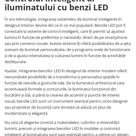
iluminatului cu benzi LED
În era tehnologiei, integrarea sistemelor de iluminat inteligente în
designul interior devine din ce în ce mai populară. Benzile LED pot fi
conectate la sisteme de control inteligent, care îți permit să ajustezi
lumina în funcție de preferințe și necesități, direct de pe smartphone
sau prin comenzi vocale. Aceste sisteme îți oferă posibilitatea de a seta
scenarii de iluminat personalizate, de a programa orele de funcționare
și de a ajusta intensitatea și culoarea luminii în funcție de activitățile
desfășurate.
Așadar, integrarea benzilor LED în designul de interior modern oferă
nenumărate posibilități de a transforma și personaliza spațiile în
funcție de nevoile și gusturile tale. De la iluminatul arhitectural care
accentuează formele și contururile, la iluminatul funcțional din
bucătării și băi, și până la crearea de accente și puncte de interes
vizual, benzile LED sunt un instrument esențial pentru orice designer
sau proprietar de locuință care dorește să aducă un plus de
modernitate și eleganță.
Nu uita că alegerea corectă a materialelor, culorilor și intensității
luminii, precum și integrarea benzilor LED în mobilier și controlul
inteligent al iluminatului sunt pași esențiali pentru a obține un design