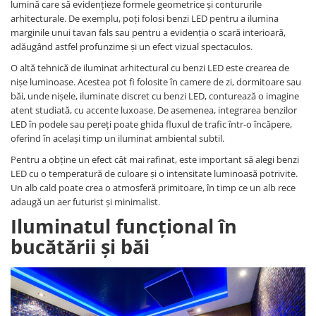
lumină care să evidențieze formele geometrice și contururile
arhitecturale. De exemplu, poți folosi benzi LED pentru a ilumina
marginile unui tavan fals sau pentru a evidenția o scară interioară,
adăugând astfel profunzime și un efect vizual spectaculos.
O altă tehnică de iluminat arhitectural cu benzi LED este crearea de
nișe luminoase. Acestea pot fi folosite în camere de zi, dormitoare sau
băi, unde nișele, iluminate discret cu benzi LED, conturează o imagine
atent studiată, cu accente luxoase. De asemenea, integrarea benzilor
LED în podele sau pereți poate ghida fluxul de trafic într-o încăpere,
oferind în același timp un iluminat ambiental subtil.
Pentru a obține un efect cât mai rafinat, este important să alegi benzi
LED cu o temperatură de culoare și o intensitate luminoasă potrivite.
Un alb cald poate crea o atmosferă primitoare, în timp ce un alb rece
adaugă un aer futurist și minimalist.
Iluminatul funcțional în
bucătării și băi