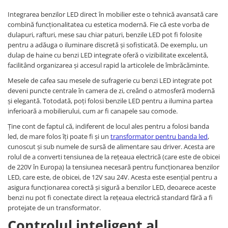
Integrarea benzilor LED direct în mobilier este o tehnică avansată care
combină funcționalitatea cu estetica modernă. Fie că este vorba de
dulapuri, rafturi, mese sau chiar paturi, benzile LED pot fi folosite
pentru a adăuga o iluminare discretă și sofisticată. De exemplu, un
dulap de haine cu benzi LED integrate oferă o vizibilitate excelentă,
facilitând organizarea și accesul rapid la articolele de îmbrăcăminte.
Mesele de cafea sau mesele de sufragerie cu benzi LED integrate pot
deveni puncte centrale în camera de zi, creând o atmosferă modernă
și elegantă. Totodată, poți folosi benzile LED pentru a ilumina partea
inferioară a mobilierului, cum ar fi canapele sau comode.
Ține cont de faptul că, indiferent de locul ales pentru a folosi banda
led, de mare folos îți poate fi și un
transformator pentru banda led
,
cunoscut și sub numele de sursă de alimentare sau driver. Acesta are
rolul de a converti tensiunea de la rețeaua electrică (care este de obicei
de 220V în Europa) la tensiunea necesară pentru funcționarea benzilor
LED, care este, de obicei, de 12V sau 24V. Acesta este esențial pentru a
asigura funcționarea corectă și sigură a benzilor LED, deoarece aceste
benzi nu pot fi conectate direct la rețeaua electrică standard fără a fi
protejate de un transformator.
Controlul inteligent al