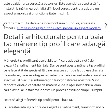
este poziționarea corectă a butonilor. Este esențial ca aceștia să fie
instalați la înălțimea potrivită și în locul corect pentru a asigura un
aspect armonios și o funcționalitate maximă.
Pentru mai multe detalii despre montarea butonilor, accesează
articolul:
cum să înlocuiești butonii vechi pentru un aspect modern
!
Detalii arhitecturale pentru baia
ta: mânere tip profil care adaugă
eleganță
Mânerele tip profil sunt acele „bijuterii” care adaugă o notă de
eleganță și rafinament băii tale. Dar ce sunt aceste mânere tip profil și
ce le face atât de speciale? Ei bine, acestea sunt de fapt piese discrete
de mobilier, care se integrează perfect cu ușile sau sertarele, creând un
efect vizual plăcut și îmbunătățind funcționalitatea acestora. Sunt
fabricate dintr-o varietate de materiale, de la oțel inoxidabil la lemn
sau plastic, iar instalarea lor este un proces destul de simplu și rapid.
De ce să alegi mânerele tip profil pentru baia ta?
acestea adaugă o notă de eleganță și rafinament, transformând o