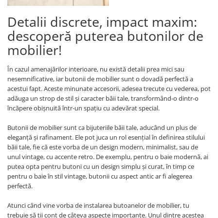
Detalii discrete, impact maxim:
descoperă puterea butonilor de
mobilier!
În cazul amenajărilor interioare, nu există detalii prea mici sau
nesemnificative, iar butonii de mobilier sunt o dovadă perfectă a
acestui fapt. Aceste minunate accesorii, adesea trecute cu vederea, pot
adăuga un strop de stil și caracter băii tale, transformând-o dintr-o
încăpere obișnuită într-un spațiu cu adevărat special.
Butonii de mobilier sunt ca bijuteriile băii tale, aducând un plus de
eleganță și rafinament. Ele pot juca un rol esențial în definirea stilului
băii tale, fie că este vorba de un design modern, minimalist, sau de
unul vintage, cu accente retro. De exemplu, pentru o baie modernă, ai
putea opta pentru butoni cu un design simplu și curat, în timp ce
pentru o baie în stil vintage, butonii cu aspect antic ar fi alegerea
perfectă.
Atunci când vine vorba de instalarea butoanelor de mobilier, tu
trebuie să ții cont de câteva aspecte importante. Unul dintre acestea