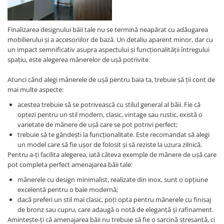
Finalizarea designului băii tale nu se termină neapărat cu adăugarea
mobilierului și a accesoriilor de bază. Un detaliu aparent minor, dar cu
un impact semnificativ asupra aspectului și funcționalității întregului
spațiu, este alegerea mânerelor de ușă potrivite.
Atunci când alegi mânerele de ușă pentru baia ta, trebuie să ții cont de
mai multe aspecte:
acestea trebuie să se potrivească cu stilul general al băii. Fie că
optezi pentru un stil modern, clasic, vintage sau rustic, există o
varietate de mânere de ușă care se pot potrivi perfect;
trebuie să te gândești la funcționalitate. Este recomandat să alegi
un model care să fie ușor de folosit și să reziste la uzura zilnică.
Pentru a-ți facilita alegerea, iată câteva exemple de mânere de ușă care
pot completa perfect amenajarea băii tale:
mânerele cu design minimalist, realizate din inox, sunt o opțiune
excelentă pentru o baie modernă;
dacă preferi un stil mai clasic, poți opta pentru mânerele cu finisaj
de bronz sau cupru, care adaugă o notă de eleganță și rafinament.
Amintește-ți că amenajarea băii nu trebuie să fie o sarcină stresantă, ci