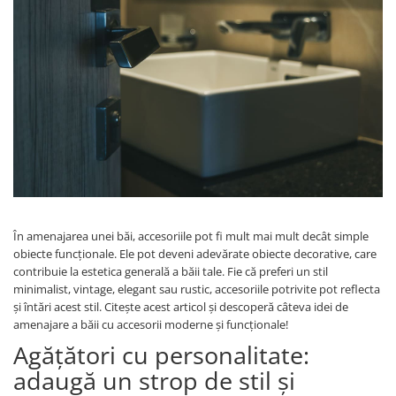
Panze pendular/ circular
Console rafturi polite
Clesti/ patenti
Solutii de curatat & adezivi
Surubelnite
Canturi ABS
Ciocane
Alte accesorii mobila
Nivela bule/ laser
Alte scule & unelte
În amenajarea unei băi, accesoriile pot fi mult mai mult decât simple
obiecte funcționale. Ele pot deveni adevărate obiecte decorative, care
contribuie la estetica generală a băii tale. Fie că preferi un stil
minimalist, vintage, elegant sau rustic, accesoriile potrivite pot reflecta
și întări acest stil. Citește acest articol și descoperă câteva idei de
amenajare a băii cu accesorii moderne și funcționale!
Agățători cu personalitate:
adaugă un strop de stil și