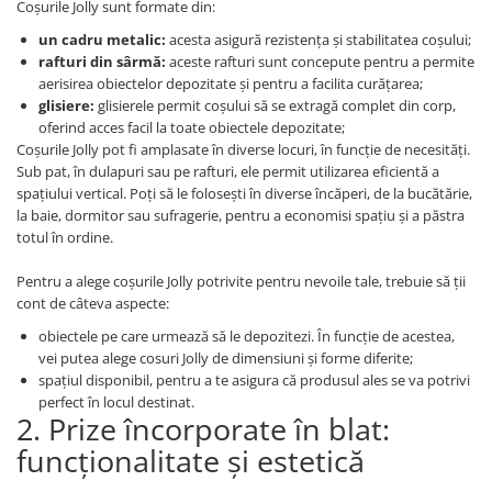
Coșurile Jolly sunt formate din:
un cadru metalic:
acesta asigură rezistența și stabilitatea coșului;
rafturi din sârmă:
aceste rafturi sunt concepute pentru a permite
aerisirea obiectelor depozitate și pentru a facilita curățarea;
glisiere:
glisierele permit coșului să se extragă complet din corp,
oferind acces facil la toate obiectele depozitate;
Coșurile Jolly pot fi amplasate în diverse locuri, în funcție de necesități.
Sub pat, în dulapuri sau pe rafturi, ele permit utilizarea eficientă a
spațiului vertical. Poți să le folosești în diverse încăperi, de la bucătărie,
la baie, dormitor sau sufragerie, pentru a economisi spațiu și a păstra
totul în ordine.
Pentru a alege coșurile Jolly potrivite pentru nevoile tale, trebuie să ții
cont de câteva aspecte:
obiectele pe care urmează să le depozitezi. În funcție de acestea,
vei putea alege cosuri Jolly de dimensiuni și forme diferite;
spațiul disponibil, pentru a te asigura că produsul ales se va potrivi
perfect în locul destinat.
2. Prize încorporate în blat:
funcționalitate și estetică