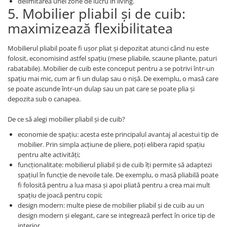
delimitarea unei zone de lucru în living.
5. Mobilier pliabil și de cuib:
maximizează flexibilitatea
Mobilierul pliabil poate fi ușor pliat și depozitat atunci când nu este
folosit, economisind astfel spațiu (mese pliabile, scaune pliante, paturi
rabatabile). Mobilier de cuib este conceput pentru a se potrivi într-un
spațiu mai mic, cum ar fi un dulap sau o nișă. De exemplu, o masă care
se poate ascunde într-un dulap sau un pat care se poate plia și
depozita sub o canapea.
De ce să alegi mobilier pliabil și de cuib?
economie de spațiu: acesta este principalul avantaj al acestui tip de
mobilier. Prin simpla acțiune de pliere, poți elibera rapid spațiu
pentru alte activități;
funcționalitate: mobilierul pliabil și de cuib îți permite să adaptezi
spațiul în funcție de nevoile tale. De exemplu, o masă pliabilă poate
fi folosită pentru a lua masa și apoi pliată pentru a crea mai mult
spațiu de joacă pentru copii;
design modern: multe piese de mobilier pliabil și de cuib au un
design modern și elegant, care se integrează perfect în orice tip de
interior.