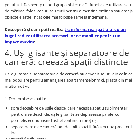
pe rafturi. De exemplu, poți grupa obiectele în funcție de utilizare sau
de mărime, folosi coșuri sau cutii pentru a menține ordinea sau aranja
obiectele astfel încât cele mai folosite să fie la îndemână.
Descoperă și cum poți realiza
transformarea spațiului cu un
buget redus: utilizarea accesoriilor de mobilier pentru un
impact maxim
!
4. Uși glisante și separatoare de
cameră: creează spații distincte
Ușile glisante și separatoarele de cameră au devenit soluții din ce în ce
mai populare pentru amenajarea apartamentelor mici, și asta din mai
multe motive:
1. Economisesc spațiu:
spre deosebire de ușile clasice, care necesită spațiu suplimentar
pentru a se deschide, ușile glisante se deplasează paralel cu
peretele, economisind astfel centimetri prețioși;
separatoarele de cameră pot delimita spații fără a ocupa prea mult
loc.
2. Creează flexibilitate: