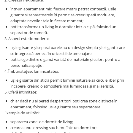
într-un apartament mic, fiecare metru pătrat contează. Ușile
glisante și separatoarele îți permit să creezi spații modulare,
adaptate nevoilor tale în fiecare moment;
poți transforma un living în dormitor într-o clipă, folosind un
separator de cameră.
3. Aspect estetic modern:
ușile glisante și separatoarele au un design simplu și elegant, care
se integrează perfect în orice stil de amenajare;
poți alege dintre o gamă variată de materiale și culori, pentru a
personaliza spațiul.
4. Îmbunătățesc luminozitatea:
ușile glisante din sticlă permit luminii naturale să circule liber prin
încăpere, creând o atmosferă mai luminoasă și mai aerisită.
5. Oferă intimitate:
chiar dacă nu ai pereți despărțitori, poți crea zone distincte în
apartament, folosind ușile glisante sau separatoare.
Exemple de utilizări:
separarea zonei de dormit de living;
crearea unui dressing sau birou într-un dormitor;