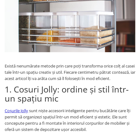
Panze pendular/ circular
Console rafturi polite
Clesti/ patenti
Solutii de curatat & adezivi
Surubelnite
Canturi ABS
Ciocane
Alte accesorii mobila
Nivela bule/ laser
Alte scule & unelte
Există nenumărate metode prin care poți transforma orice colț al casei
tale într-un spațiu creativ și util. Fiecare centimetru pătrat contează, iar
acest articol îți va arăta cum să îl folosești în mod eficient.
1. Cosuri Jolly: ordine și stil într-
un spațiu mic
Coșurile Jolly
sunt niște accesorii inteligente pentru bucătărie care îți
permit să organizezi spațiul într-un mod eficient și estetic. Ele sunt
concepute pentru a fi montate în interiorul corpurilor de mobilier și
oferă un sistem de depozitare ușor accesibil.