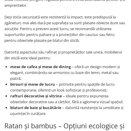
amprentelor.
Deși sticla securizată este rezistentă la impact, este predispusă la
zgârieturi, mai ales dacă pe suprafața sa sunt plasate obiecte dure sau
ascuțite. Pentru a preveni acest lucru, se recomandă utilizarea
suporturilor pentru pahare și a protecțiilor din cauciuc sau fetru
pentru obiectele plasate pe blatul din sticlă.
Datorită aspectului său rafinat și proprietăților sale unice, mobilierul
din sticlă este ideal pentru:
mese de cafea și mese de dining
– oferă un design modern și
elegant, combinându-se armonios cu baze din lemn, metal sau
piatră;
birouri și mese de lucru
– potrivite pentru spațiile de lucru
contemporane, oferind un look sofisticat și profesionist;
rafturi decorative și vitrine
– ideale pentru expunerea
obiectelor decorative sau a cărților, fără a aglomera vizual spațiul;
blaturi de baie și bucătărie
– datorită rezistenței la umiditate și
ușurinței în curățare.
Ratan și bambus – Opțiuni ecologice și