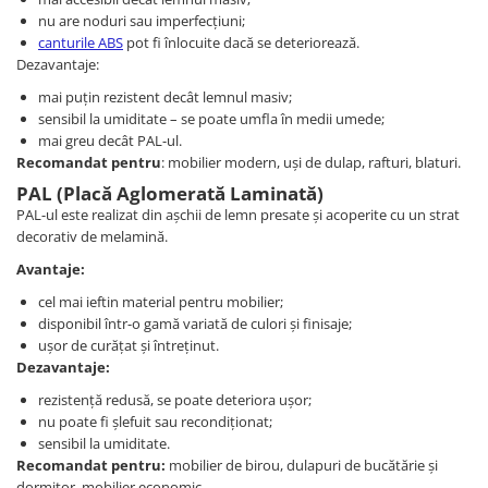
nu are noduri sau imperfecțiuni;
canturile ABS
pot fi înlocuite dacă se deteriorează.
Dezavantaje:
mai puțin rezistent decât lemnul masiv;
sensibil la umiditate – se poate umfla în medii umede;
mai greu decât PAL-ul.
Recomandat pentru
: mobilier modern, uși de dulap, rafturi, blaturi.
PAL (Placă Aglomerată Laminată)
PAL-ul este realizat din așchii de lemn presate și acoperite cu un strat
decorativ de melamină.
Avantaje:
cel mai ieftin material pentru mobilier;
disponibil într-o gamă variată de culori și finisaje;
ușor de curățat și întreținut.
Dezavantaje:
rezistență redusă, se poate deteriora ușor;
nu poate fi șlefuit sau recondiționat;
sensibil la umiditate.
Recomandat pentru:
mobilier de birou, dulapuri de bucătărie și
dormitor, mobilier economic.