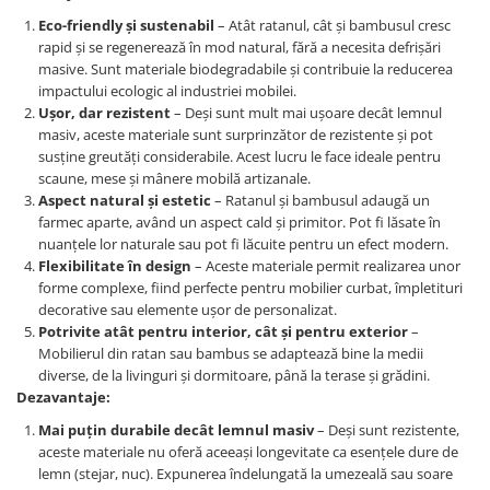
Eco-friendly și sustenabil
– Atât ratanul, cât și bambusul cresc
rapid și se regenerează în mod natural, fără a necesita defrișări
masive. Sunt materiale biodegradabile și contribuie la reducerea
impactului ecologic al industriei mobilei.
Ușor, dar rezistent
– Deși sunt mult mai ușoare decât lemnul
masiv, aceste materiale sunt surprinzător de rezistente și pot
susține greutăți considerabile. Acest lucru le face ideale pentru
scaune, mese și mânere mobilă artizanale.
Aspect natural și estetic
– Ratanul și bambusul adaugă un
farmec aparte, având un aspect cald și primitor. Pot fi lăsate în
nuanțele lor naturale sau pot fi lăcuite pentru un efect modern.
Flexibilitate în design
– Aceste materiale permit realizarea unor
forme complexe, fiind perfecte pentru mobilier curbat, împletituri
decorative sau elemente ușor de personalizat.
Potrivite atât pentru interior, cât și pentru exterior
–
Mobilierul din ratan sau bambus se adaptează bine la medii
diverse, de la livinguri și dormitoare, până la terase și grădini.
Dezavantaje:
Mai puțin durabile decât lemnul masiv
– Deși sunt rezistente,
aceste materiale nu oferă aceeași longevitate ca esențele dure de
lemn (stejar, nuc). Expunerea îndelungată la umezeală sau soare