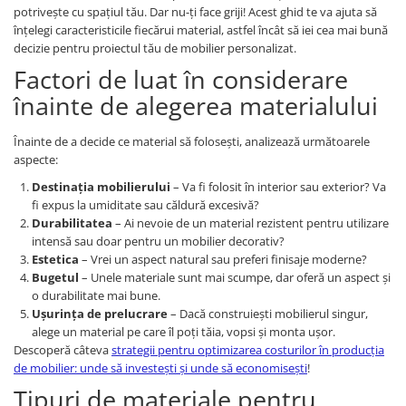
potrivește cu spațiul tău. Dar nu-ți face griji! Acest ghid te va ajuta să
înțelegi caracteristicile fiecărui material, astfel încât să iei cea mai bună
decizie pentru proiectul tău de mobilier personalizat.
Factori de luat în considerare
înainte de alegerea materialului
Înainte de a decide ce material să folosești, analizează următoarele
aspecte:
Destinația mobilierului
– Va fi folosit în interior sau exterior? Va
fi expus la umiditate sau căldură excesivă?
Durabilitatea
– Ai nevoie de un material rezistent pentru utilizare
intensă sau doar pentru un mobilier decorativ?
Estetica
– Vrei un aspect natural sau preferi finisaje moderne?
Bugetul
– Unele materiale sunt mai scumpe, dar oferă un aspect și
o durabilitate mai bune.
Ușurința de prelucrare
– Dacă construiești mobilierul singur,
alege un material pe care îl poți tăia, vopsi și monta ușor.
Descoperă câteva
strategii pentru optimizarea costurilor în producția
de mobilier: unde să investești și unde să economisești
!
Tipuri de materiale pentru