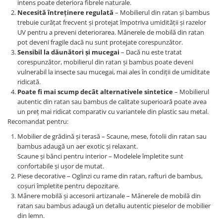
intens poate deteriora fibrele naturale.
Necesită întreținere regulată
– Mobilierul din ratan și bambus
trebuie curățat frecvent și protejat împotriva umidității și razelor
UV pentru a preveni deteriorarea. Mânerele de mobilă din ratan
pot deveni fragile dacă nu sunt protejate corespunzător.
Sensibil la dăunători și mucegai
– Dacă nu este tratat
corespunzător, mobilierul din ratan și bambus poate deveni
vulnerabil la insecte sau mucegai, mai ales în condiții de umiditate
ridicată.
Poate fi mai scump decât alternativele sintetice
– Mobilierul
autentic din ratan sau bambus de calitate superioară poate avea
un preț mai ridicat comparativ cu variantele din plastic sau metal.
Recomandat pentru:
Mobilier de grădină și terasă – Scaune, mese, fotolii din ratan sau
bambus adaugă un aer exotic și relaxant.
Scaune și bănci pentru interior – Modelele împletite sunt
confortabile și ușor de mutat.
Piese decorative – Oglinzi cu rame din ratan, rafturi de bambus,
coșuri împletite pentru depozitare.
Mânere mobilă și accesorii artizanale – Mânerele de mobilă din
ratan sau bambus adaugă un detaliu autentic pieselor de mobilier
din lemn.