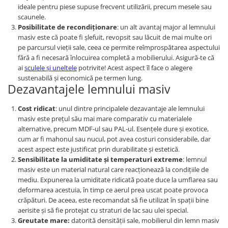
ideale pentru piese supuse frecvent utilizării, precum mesele sau
scaunele.
Posibilitate de recondiționare
: un alt avantaj major al lemnului
masiv este că poate fi șlefuit, revopsit sau lăcuit de mai multe ori
pe parcursul vieții sale, ceea ce permite reîmprospătarea aspectului
fără a fi necesară înlocuirea completă a mobilierului. Asigură-te că
ai
sculele și uneltele
potrivite! Acest aspect îl face o alegere
sustenabilă și economică pe termen lung.
Dezavantajele lemnului masiv
Cost ridicat
: unul dintre principalele dezavantaje ale lemnului
masiv este prețul său mai mare comparativ cu materialele
alternative, precum MDF-ul sau PAL-ul. Esențele dure și exotice,
cum ar fi mahonul sau nucul, pot avea costuri considerabile, dar
acest aspect este justificat prin durabilitate și estetică.
Sensibilitate la umiditate și temperaturi extreme
: lemnul
masiv este un material natural care reacționează la condițiile de
mediu. Expunerea la umiditate ridicată poate duce la umflarea sau
deformarea acestuia, în timp ce aerul prea uscat poate provoca
crăpături. De aceea, este recomandat să fie utilizat în spații bine
aerisite și să fie protejat cu straturi de lac sau ulei special.
Greutate mare:
datorită densității sale, mobilierul din lemn masiv