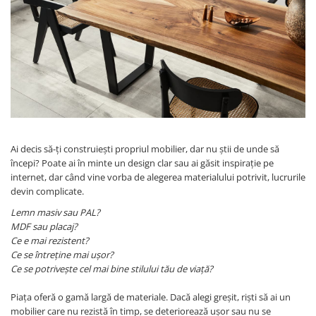
Panze pendular/ circular
Console rafturi polite
Clesti/ patenti
Solutii de curatat & adezivi
Surubelnite
Canturi ABS
Ciocane
Alte accesorii mobila
Nivela bule/ laser
Alte scule & unelte
Ai decis să-ți construiești propriul mobilier, dar nu știi de unde să
începi? Poate ai în minte un design clar sau ai găsit inspirație pe
internet, dar când vine vorba de alegerea materialului potrivit, lucrurile
devin complicate.
Lemn masiv sau PAL?
MDF sau placaj?
Ce e mai rezistent?
Ce se întreține mai ușor?
Ce se potrivește cel mai bine stilului tău de viață?
Piața oferă o gamă largă de materiale. Dacă alegi greșit, riști să ai un
mobilier care nu rezistă în timp, se deteriorează ușor sau nu se