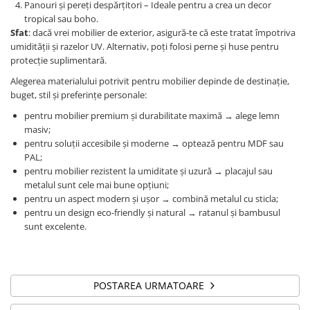
Panouri și pereți despărțitori – Ideale pentru a crea un decor
tropical sau boho.
Sfat
: dacă vrei mobilier de exterior, asigură-te că este tratat împotriva
umidității și razelor UV. Alternativ, poți folosi perne și huse pentru
protecție suplimentară.
Alegerea materialului potrivit pentru mobilier depinde de destinație,
buget, stil și preferințe personale:
pentru mobilier premium și durabilitate maximă → alege lemn
masiv;
pentru soluții accesibile și moderne → optează pentru MDF sau
PAL;
pentru mobilier rezistent la umiditate și uzură → placajul sau
metalul sunt cele mai bune opțiuni;
pentru un aspect modern și ușor → combină metalul cu sticla;
pentru un design eco-friendly și natural → ratanul și bambusul
sunt excelente.
POSTAREA URMATOARE