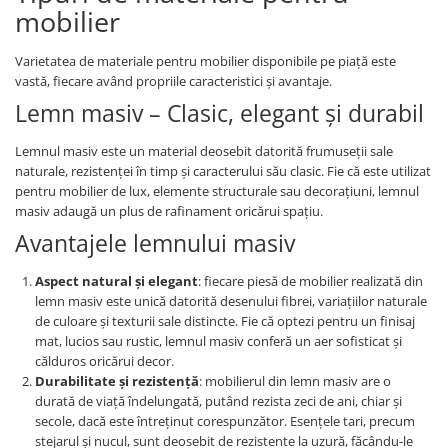
mobilier
Varietatea de materiale pentru mobilier disponibile pe piață este
vastă, fiecare având propriile caracteristici și avantaje.
Lemn masiv – Clasic, elegant și durabil
Lemnul masiv este un material deosebit datorită frumuseții sale
naturale, rezistenței în timp și caracterului său clasic. Fie că este utilizat
pentru mobilier de lux, elemente structurale sau decorațiuni, lemnul
masiv adaugă un plus de rafinament oricărui spațiu.
Avantajele lemnului masiv
Aspect natural și elegant
: fiecare piesă de mobilier realizată din
lemn masiv este unică datorită desenului fibrei, variațiilor naturale
de culoare și texturii sale distincte. Fie că optezi pentru un finisaj
mat, lucios sau rustic, lemnul masiv conferă un aer sofisticat și
călduros oricărui decor.
Durabilitate și rezistență
: mobilierul din lemn masiv are o
durată de viață îndelungată, putând rezista zeci de ani, chiar și
secole, dacă este întreținut corespunzător. Esențele tari, precum
stejarul și nucul, sunt deosebit de rezistente la uzură, făcându-le