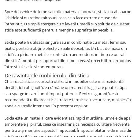
Spre deosebire de lemn sau alte materiale poroase, sticla nu absoarbe
lichidele și nu reține mirosuri, ceea ce o face extrem de ușor de
întreținut. O simplă ștergere cu o lavetă umedă și o soluție de curățat
sticla este suficientă pentru a menține suprafața impecabilă.
Sticla poate fi utilizată singură sau în combinație cu metal, lemn sau
piatră pentru a obține efecte vizuale deosebite. Un blat de masă din
sticlă cu picioare metalice conferă un aer modern, în timp ce un raft
din sticlă montat pe suporturi din lemn creează un echilibru armonios
între stilul clasic și contemporan.
Dezavantajele mobilierului din sticlă
Chiar dacă sticla securizată utilizată în mobilier este mai rezistentă
decât sticla obișnuită, ea rămâne un material fragil care poate crăpa
sau sparge în cazul unui impact puternic. Pentru siguranță, este
recomandată utilizarea sticlei tratate termic sau securizate, mai ales în
zonele cu trafic intens sau în prezența copiilor.
Sticla este un material care evidențiază rapid murdăria, urmele de apă,
amprentele și praful, ceea ce înseamnă că necesită curățare frecventă
pentru a-și menține aspectul impecabil. În special blaturile de masă din
sticlă necesită ștergere regulată pentru a evita acumularea petelor și a