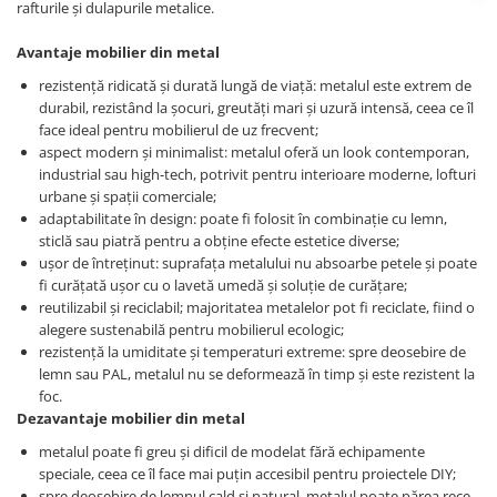
rafturile și dulapurile metalice.
Avantaje mobilier din metal
rezistență ridicată și durată lungă de viață: metalul este extrem de
durabil, rezistând la șocuri, greutăți mari și uzură intensă, ceea ce îl
face ideal pentru mobilierul de uz frecvent;
aspect modern și minimalist: metalul oferă un look contemporan,
industrial sau high-tech, potrivit pentru interioare moderne, lofturi
urbane și spații comerciale;
adaptabilitate în design: poate fi folosit în combinație cu lemn,
sticlă sau piatră pentru a obține efecte estetice diverse;
ușor de întreținut: suprafața metalului nu absoarbe petele și poate
fi curățată ușor cu o lavetă umedă și soluție de curățare;
reutilizabil și reciclabil; majoritatea metalelor pot fi reciclate, fiind o
alegere sustenabilă pentru mobilierul ecologic;
rezistență la umiditate și temperaturi extreme: spre deosebire de
lemn sau PAL, metalul nu se deformează în timp și este rezistent la
foc.
Dezavantaje mobilier din metal
metalul poate fi greu și dificil de modelat fără echipamente
speciale, ceea ce îl face mai puțin accesibil pentru proiectele DIY;
spre deosebire de lemnul cald și natural, metalul poate părea rece