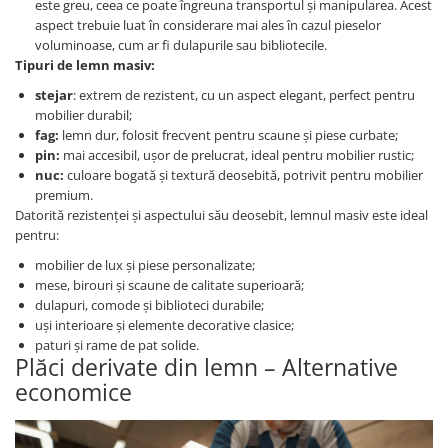
este greu, ceea ce poate îngreuna transportul și manipularea. Acest
aspect trebuie luat în considerare mai ales în cazul pieselor
voluminoase, cum ar fi dulapurile sau bibliotecile.
Tipuri de lemn masiv:
stejar
: extrem de rezistent, cu un aspect elegant, perfect pentru
mobilier durabil;
fag:
lemn dur, folosit frecvent pentru scaune și piese curbate;
pin:
mai accesibil, ușor de prelucrat, ideal pentru mobilier rustic;
nuc:
culoare bogată și textură deosebită, potrivit pentru mobilier
premium.
Datorită rezistenței și aspectului său deosebit, lemnul masiv este ideal
pentru:
mobilier de lux și piese personalizate;
mese, birouri și scaune de calitate superioară;
dulapuri, comode și biblioteci durabile;
uși interioare și elemente decorative clasice;
paturi și rame de pat solide.
Plăci derivate din lemn – Alternative
economice