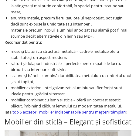
la atingere și mai puțin confortabil, în special pentru scaune sau
mese;
anumite metale, precum fierul sau oțelul neprotejat, pot rugini
dacă sunt expuse la umiditate sau intemperii;
materiale precum inoxul, aluminiul anodizat sau alamă pot fi mai
scumpe decât alternativele din lemn sau MDF.
Recomandat pentru:
mese și blaturi cu structură metalică – cadrele metalice oferă
stabilitate și un aspect modern;
rafturi și dulapuri industriale – perfecte pentru spații de lucru,
birouri sau interioare loft-style;
scaune și bănci – combină durabilitatea metalului cu confortul unui
șezut tapițat;
mobilier exterior – oțel galvanizat, aluminiu sau fier forjat sunt
ideale pentru grădini și terase;
mobilier combinat cu lemn și sticlă – oferă un contrast estetic
plăcut, îmbinând căldura lemnului cu modernitatea metalului.
Iată
top 5 accesorii mobilier indispensabile pentru meșterii tâmplari
!
Mobilier din sticlă – Elegant și sofisticat